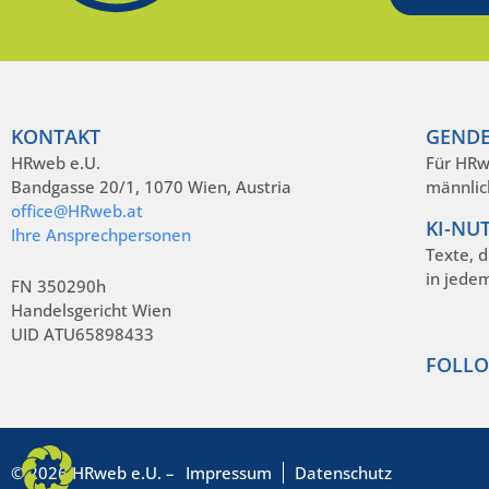
KONTAKT
GENDE
HRweb e.U.
Für HRw
Bandgasse 20/1, 1070 Wien, Austria
männlic
office@HRweb.at
KI-NU
Ihre Ansprechpersonen
Texte, 
in jede
FN 350290h
Handelsgericht Wien
UID ATU65898433
FOLLO
© 2026 HRweb e.U. –
Impressum
Datenschutz