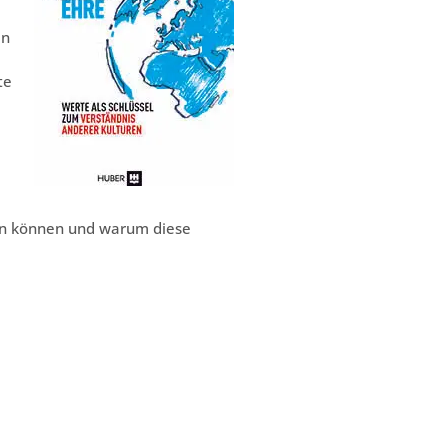
in
te
ben können und warum diese