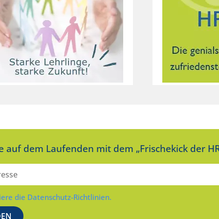
ie auf dem Laufenden mit dem „Frischekick der HR
iere die Datenschutz-Richtlinien.