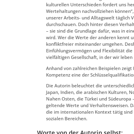
kulturellen Unterschieden fordert uns he
Wertehaltungen nachvollziehen können“, 
unserer Arbeits- und Alltagswelt täglich V
durchschauen. Doch hinter diesen Verha
– sie sind die Grundlage dafür, was in ei
wird. Wer die Werte der anderen kennt un
konfliktfreier miteinander umgehen. Des
Einfühlungsvermögen und Flexibilität die B
vielfältigen Gesellschaft, in der wir leben
Anhand von zahlreichen Beispielen zeigt
Kompetenz eine der Schlüsselqualifikatio
Die Autorin beleuchtet die unterschiedlic
Japan, Indien, die arabischen Kulturen, N
Nahen Osten, die Türkei und Südeuropa – 
geltende Werte und Verhaltensweisen. Das
die im internationalen Kontext tätig sind 
sozialen Bereichen.
Worte von der Autorin selbst: