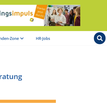
nden-Zone
HR-Jobs
eratung