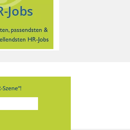
-Szene“!