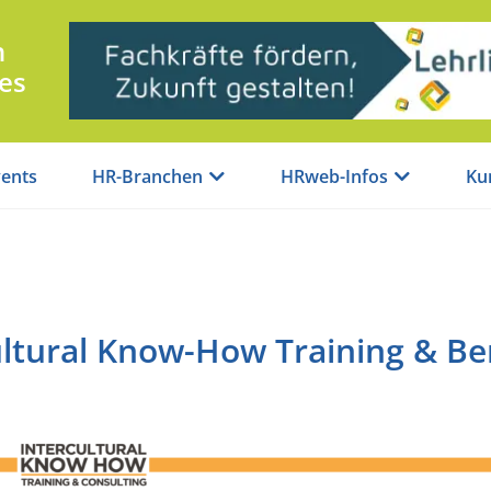
n
es
ents
HR-Branchen
HRweb-Infos
Ku
ultural Know-How Training & B