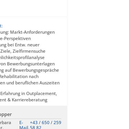
t:
tung: Markt-Anforderungen
re-Perspektiven
ung bei Entw. neuer
 Ziele, Zielfirmensuche
lichkeitsprofilanalyse
 von Bewerbungsunterlagen
ng auf Bewerbungsgespräche
Rehabilitation nach
en und beruflichen Auszeiten
 Erfahrung in Outplacement,
t & Karriereberatung
opper
rbara
E-
+43 / 650 / 259
r,
Mail,
58 82