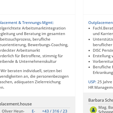
lacement & Trennungs-Mgmt:
Outplacemen
elgerichtete Arbeitsmarktintegration
Fachl.Bera
gleitung und Beratung im gesamten
und Karrie
beitssuchprozess, berufliche
Unterstütz
uorientierung, Bewerbungs-Coaching,
beruflicher
rdeckter Arbeitsmarkt
DISC Persön
rderlich für Betroffene, stimmig für
Erstellung
leibende & Unternehmenskultur
Vorbereitu
Berufliche 
Wir beraten individuell, setzen bei
Erkrankung
endigkeiten an, die personenbezogen
raschen, adäquaten Zielerreichung
USP:
25 Jahre
en.
HR Managemen
Barbara Sch
placement.house
Mag. Ba
Oliver Heun-
E-
+43 / 316 / 23
Schoppe