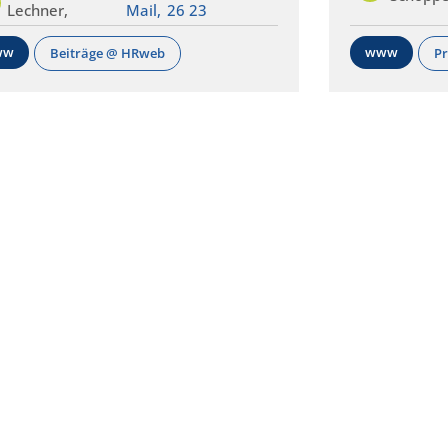
Lechner,
Mail,
26 23
ww
www
Beiträge @ HRweb
Pr