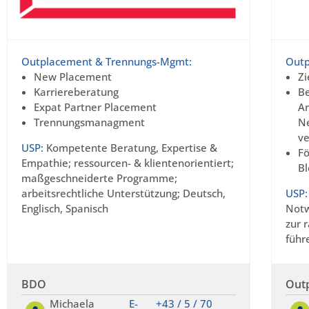
Outplacement & Trennungs-Mgmt:
Outp
New Placement
Zi
Karriereberatung
Be
Expat Partner Placement
Ar
Trennungsmanagment
Ne
ve
USP:
Kompetente Beratung, Expertise &
Fö
Empathie; ressourcen- & klientenorientiert;
B
maßgeschneiderte Programme;
arbeitsrechtliche Unterstützung; Deutsch,
USP:
Englisch, Spanisch
Notw
zur 
führ
BDO
Out
Michaela
E-
+43 / 5 / 70