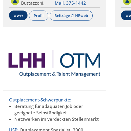
Buttazzoni,
Mail,
375-1442
www
w
Profil
Beiträge @ HRweb
Outplacement-Schwerpunkte:
Beratung für adäquaten Job oder
geeignete Selbständigkeit
Netzwerken im verdeckten Stellenmarkt
USP:
Outplacement Spezialist: 3000