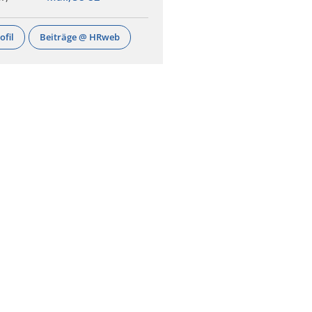
ofil
Beiträge @ HRweb