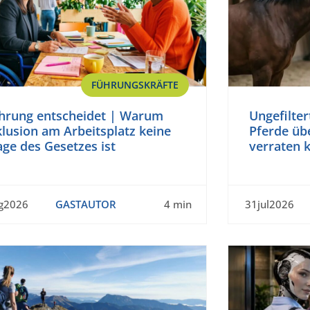
FÜHRUNGSKRÄFTE
hrung entscheidet | Warum
Ungefilte
klusion am Arbeitsplatz keine
Pferde üb
age des Gesetzes ist
verraten 
g2026
GASTAUTOR
4 min
31jul2026