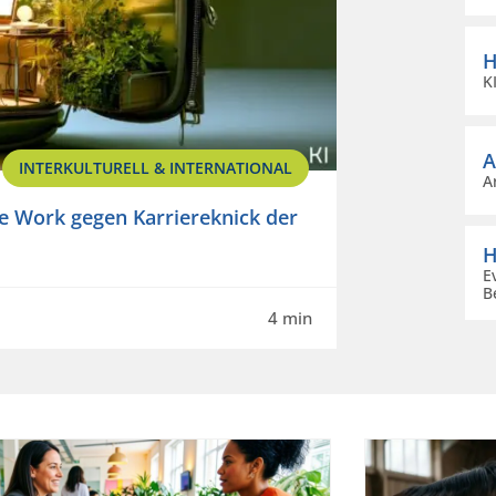
H
K
A
INTERKULTURELL & INTERNATIONAL
A
e Work gegen Karriereknick der
H
E
Be
4 min