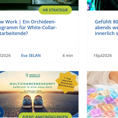
HR STRATEGIE
w Work | Ein Orchideen-
Gefühlt 80
ogramm für White-Collar-
abends we
tarbeitende?
innerlich 
ul2026
Eva SELAN
4 min
16jul2026
EVENT-ANKÜNDIGUNGEN