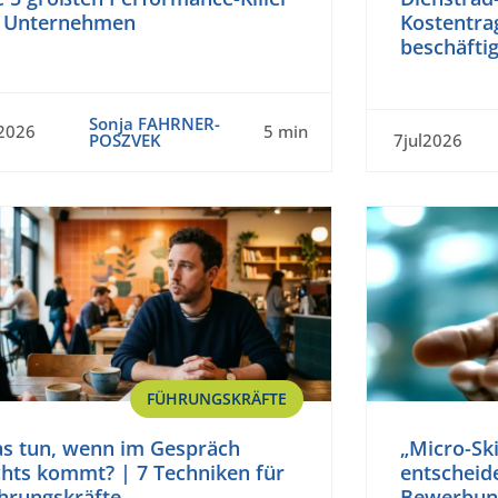
 Unternehmen
Kostentrag
beschäfti
Sonja FAHRNER-
l2026
5 min
POSZVEK
7jul2026
FÜHRUNGSKRÄFTE
s tun, wenn im Gespräch
„Micro-Ski
chts kommt? | 7 Techniken für
entscheid
hrungskräfte
Bewerbun