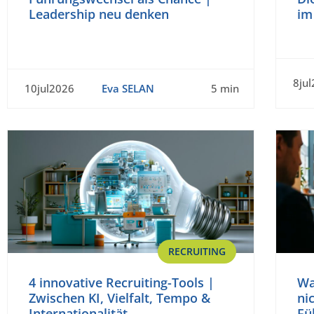
Leadership neu denken
im
8ju
10jul2026
Eva SELAN
5 min
RECRUITING
4 innovative Recruiting-Tools |
Wa
Zwischen KI, Vielfalt, Tempo &
ni
Internationalität
Fü