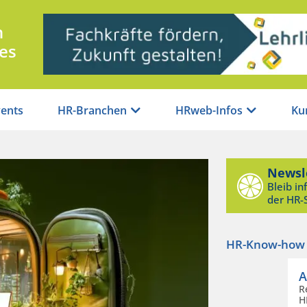
n
es
ents
HR-Branchen
HRweb-Infos
Ku
Newsl
Bleib in
der HR-
HR-Know-how au
A
R
H