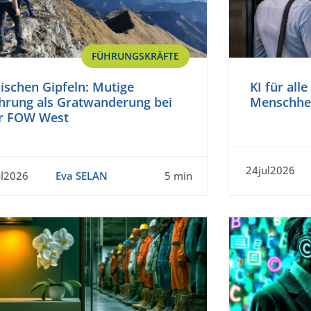
FÜHRUNGSKRÄFTE
ischen Gipfeln: Mutige
KI für all
hrung als Gratwanderung bei
Menschhei
r FOW West
24jul2026
ul2026
Eva SELAN
5 min