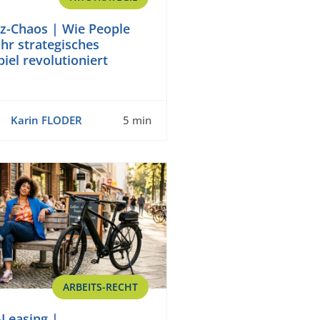
-Chaos | Wie People
Ihr strategisches
iel revolutioniert
Karin FLODER
5 min
ARBEITS-RECHT
-Leasing |