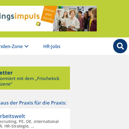
nden-Zone
HR-Jobs
etter
formiert mit dem „Frischekick
Szene“
s der Praxis für die Praxis:
rbeitswelt
ecruiting, PE, OE, international
R, HR-Strategie, ...