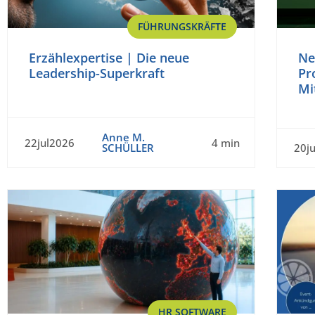
FÜHRUNGSKRÄFTE
Erzählexpertise | Die neue
Ne
Leadership-Superkraft
Pr
Mi
Anne M.
22jul2026
4 min
SCHÜLLER
20j
HR SOFTWARE