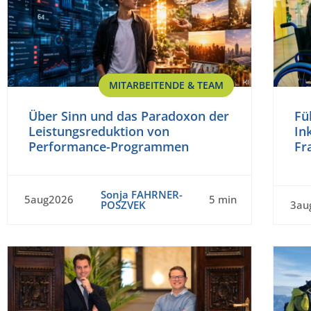
MITARBEITENDE & TEAM
Über Sinn und das Paradoxon der
Fü
Leistungsreduktion von
In
Performance-Programmen
Fr
Sonja FAHRNER-
5aug2026
5 min
POSZVEK
3au