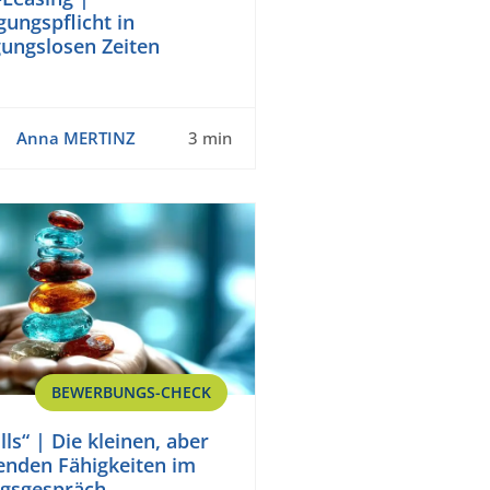
ungspflicht in
gungslosen Zeiten
Anna MERTINZ
3 min
BEWERBUNGS-CHECK
lls“ | Die kleinen, aber
enden Fähigkeiten im
gsgespräch