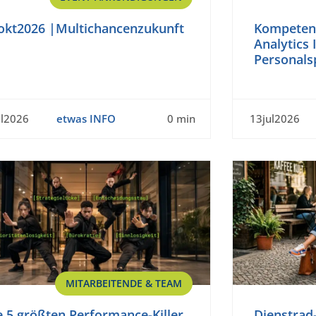
okt2026 |Multichancenzukunft
Kompetenz
Analytics 
Personalsp
ul2026
etwas INFO
0 min
13jul2026
MITARBEITENDE & TEAM
e 5 größten Performance-Killer
Dienstrad