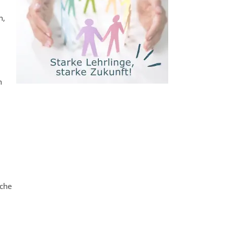
n,
n
sche
e