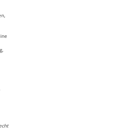
en,
ine
g,
n
echt