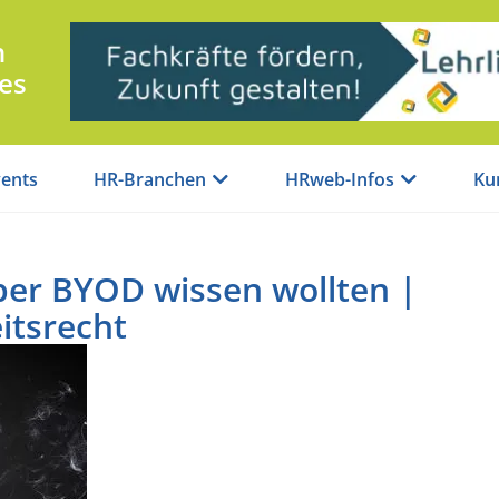
n
es
ents
HR-Branchen
HRweb-Infos
Ku
er BYOD wissen wollten |
itsrecht