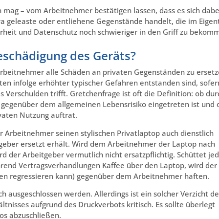
en mag – vom Arbeitnehmer bestätigen lassen, dass es sich dabe
wa geleaste oder entliehene Gegenstände handelt, die im Eige
erheit und Datenschutz noch schwieriger in den Griff zu bekom
Beschädigung des Geräts?
Arbeitnehmer alle Schäden an privaten Gegenständen zu erset
chten infolge erhöhter typischer Gefahren entstanden sind, sofer
Verschulden trifft. Gretchenfrage ist oft die Definition: ob dur
 gegenüber dem allgemeinen Lebensrisiko eingetreten ist und 
vaten Nutzung auftrat.
er Arbeitnehmer seinen stylischen Privatlaptop auch dienstlich
geber ersetzt erhält. Wird dem Arbeitnehmer der Laptop nach
d der Arbeitgeber vermutlich nicht ersatzpflichtig. Schüttet je
end Vertragsverhandlungen Kaffee über den Laptop, wird der
den regressieren kann) gegenüber dem Arbeitnehmer haften.
ch ausgeschlossen werden. Allerdings ist ein solcher Verzicht de
nisses aufgrund des Druckverbots kritisch. Es sollte überlegt
os abzuschließen.