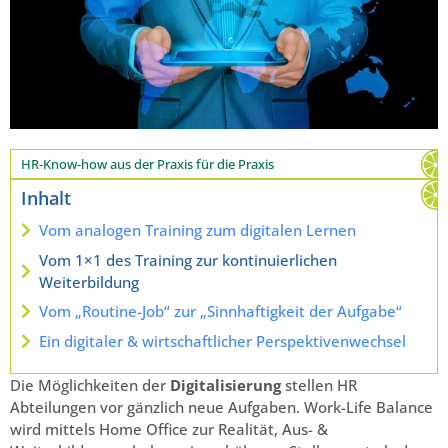
HR-Know-how aus der Praxis für die Praxis
Inhalt
Vom analogen Training zum digitalen Lernen
Vom 1×1 des Training zur kontinuierlichen
Weiterbildung
Vom „Routine-Job“ zur „Sinnhaftigkeit der Aufgabe“
Ein digitaler & wirtschaftlicher Perspektivenwechsel
Die Möglichkeiten der
Digitalisierung
stellen HR
Abteilungen vor gänzlich neue Aufgaben. Work-Life Balance
wird mittels Home Office zur Realität, Aus- &