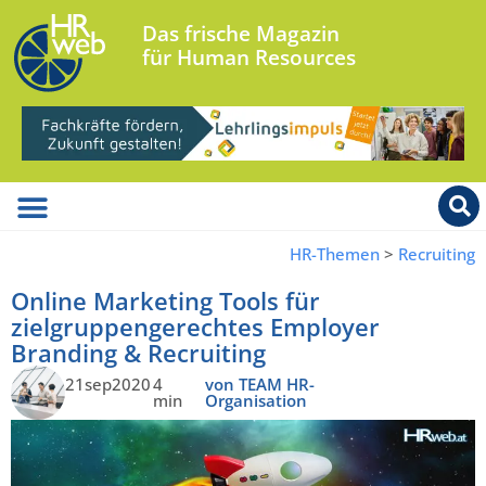
Das frische Magazin
für Human Resources
HR-Themen
>
Recruiting
Online Marketing Tools für
zielgruppengerechtes Employer
Branding & Recruiting
21sep2020
4
von TEAM HR-
min
Organisation