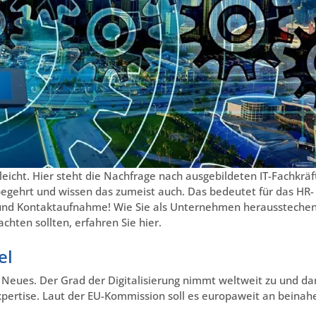
 leicht. Hier steht die Nachfrage nach ausgebildeten IT-Fachkrä
begehrt und wissen das zumeist auch. Das bedeutet für das HR-
e und Kontaktaufnahme! Wie Sie als Unternehmen heraussteche
chten sollten, erfahren Sie hier.
el
t Neues. Der Grad der Digitalisierung nimmt weltweit zu und da
xpertise. Laut der EU-Kommission soll es europaweit an beinah