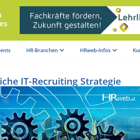
n
es
ents
HR-Branchen
HRweb-Infos
Ku
iche IT-Recruiting Strategie