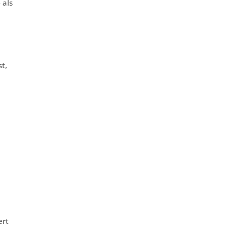
 als
t,
ert