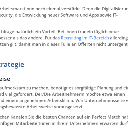
rbeitsmarkt nun noch einmal verstärkt. Denn die Digitalisieru
urity, die Entwicklung neuer Software und Apps sowie IT-
frage natürlich ein Vorteil. Bei Ihnen trudeln täglich neue
besser als das andere. Für das
Recruiting im IT-Bereich
allerding
setzen gilt, damit man in dieser Fülle an Offerten nicht untergeht
trategie
eise
n aufmerksam zu machen, benötigt es sorgfältige Planung und e
ird viel gefordert. Der/Die ArbeitnehmerIn möchte etwa einen
 und einem angenehmen Arbeitsklima. Von Unternehmensseite 
ngsbewusste Arbeitsweise vorausgesetzt.
elchen Kanälen Sie die besten Chancen auf ein Perfect Match ha
ukünftigen MitarbeiterInnen in Ihrem Unternehmen erwarten dür