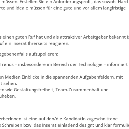
müssen. Erstellen Sie ein Anforderungsprofil, das sowohl Hard-
erte und Ideale müssen für eine gute und vor allem langfristige
inen guten Ruf hat und als attraktiver Arbeitgeber bekannt is
 ein Inserat Ihrerseits reagieren.
gegebenenfalls aufzupolieren:
n Trends – insbesondere im Bereich der Technologie – informiert
en Medien Einblicke in die spannenden Aufgabenfeldern, mit
rt sehen.
emen wie Gestaltungsfreiheit, Team-Zusammenhalt und
zuheben.
berInnen ist eine auf den/die KandidatIn zugeschnittene
s Schreiben bzw. das Inserat einladend designt und klar formuli