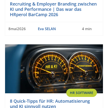
Recruiting & Employer Branding zwischen
KI und Performance | Das war das
HRperol BarCamp 2026
8mai2026
Eva SELAN
4 min
HR SOFTWARE
8 Quick-Tipps für HR: Automatisierung
und KI sinnvoll nutzen