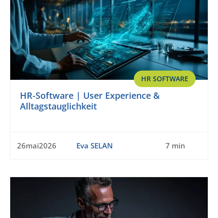
HR SOFTWARE
HR-Software | User Experience &
Alltagstauglichkeit
26mai2026
Eva SELAN
7 min