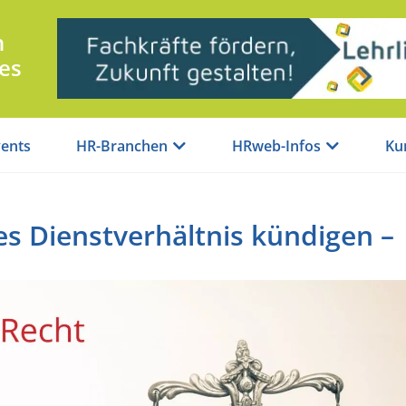
n
es
ents
HR-Branchen
HRweb-Infos
Ku
tes Dienstverhältnis kündigen –