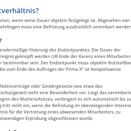
tverhältnis?
 man, wenn seine Dauer objektiv festgelegt ist. Abgesehen von
Lehrlingen muss eine Befristung ausdrücklich vereinbart werden
?
endermäßige Fixierung des Endzeitpunktes
. Die Dauer der
reignis
geknüpft werden (zB Ende der Karenz eines Mitarbeiters
ber bestimmbar sein. Der Endzeitpunkt muss
objektiv feststellba
„bis zum Ende des Auftrages der Firma X“ ist beispielsweise
llektivverträge oder Sondergesetze
(wie etwa das
schutzgesetz
sieht eine Besonderheit vor: Liegt das vereinbart
eginn des Mutterschutzes, verlängert es sich automatisch bis z
tritt nicht ein, wenn die Befristung im überwiegenden Interes
tnis für die Vertretung eines abwesenden Mitarbeiters, zu
 notwendigen Erprobung abgeschlossen wurde.