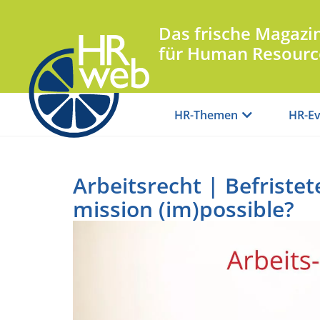
Das frische Magazi
für Human Resourc
HR-Themen
HR-Ev
Arbeitsrecht | Befriste
mission (im)possible?