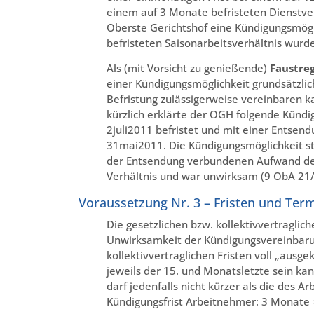
einem auf 3 Monate befristeten Dienstver
Oberste Gerichtshof eine Kündigungsmögli
befristeten Saisonarbeitsverhältnis wurde
Als (mit Vorsicht zu genießende)
Faustre
einer Kündigungsmöglichkeit grundsätzli
Befristung zulässigerweise vereinbaren k
kürzlich erklärte der OGH folgende Kündi
2juli2011 befristet und mit einer Entsen
31mai2011. Die Kündigungsmöglichkeit s
der Entsendung verbundenen Aufwand de
Verhältnis und war unwirksam (9 ObA 21/
Voraussetzung Nr. 3 – Fristen und Ter
Die gesetzlichen bzw. kollektivvertraglic
Unwirksamkeit der Kündigungsvereinbarun
kollektivvertraglichen Fristen voll „ausg
jeweils der 15. und Monatsletzte sein kan
darf jedenfalls nicht kürzer als die des A
Kündigungsfrist Arbeitnehmer: 3 Monate = 