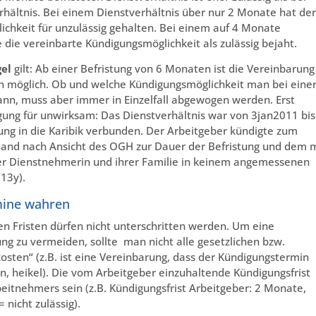
hältnis. Bei einem Dienstverhältnis über nur 2 Monate hat der
chkeit für unzulässig gehalten. Bei einem auf 4 Monate
 die vereinbarte Kündigungsmöglichkeit als zulässig bejaht.
gel
gilt: Ab einer Befristung von 6 Monaten ist die Vereinbarung
ch möglich. Ob und welche Kündigungsmöglichkeit man bei eine
ann, muss aber immer in Einzelfall abgewogen werden. Erst
gung für unwirksam: Das Dienstverhältnis war von 3jan2011 bis
dung in die Karibik verbunden. Der Arbeitgeber kündigte zum
tand nach Ansicht des OGH zur Dauer der Befristung und dem m
r Dienstnehmerin und ihrer Familie in keinem angemessenen
13y).
mine wahren
hen Fristen dürfen nicht unterschritten werden. Um eine
g zu vermeiden, sollte man nicht alle gesetzlichen bzw.
ekosten“ (z.B. ist eine Vereinbarung, dass der Kündigungstermin
n, heikel). Die vom Arbeitgeber einzuhaltende Kündigungsfrist
rbeitnehmers sein (z.B. Kündigungsfrist Arbeitgeber: 2 Monate,
nicht zulässig).