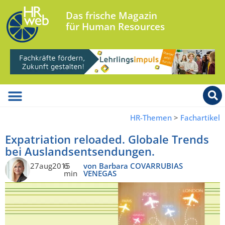
Das frische Magazin
für Human Resources
HR-Themen
>
Fachartikel
Expatriation reloaded. Globale Trends
bei Auslandsentsendungen.
27aug2015
6
von Barbara COVARRUBIAS
min
VENEGAS