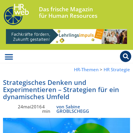
Das frische Magazin
für Human Resources
HR-Themen
>
HR Strategie
Strategisches Denken und
Experimentieren – Strategien für ein
dynamisches Umfeld
24mai2016
4
von Sabine
min
GROBLSCHEGG