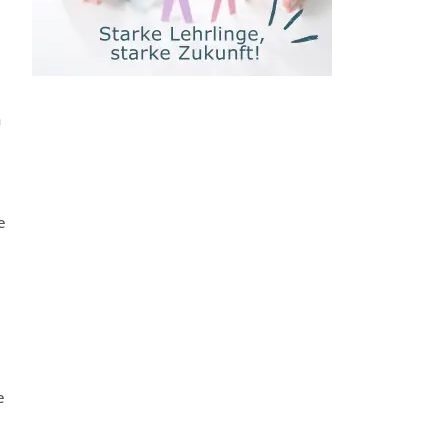
n
e
e