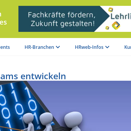
n
es
ents
HR-Branchen
HRweb-Infos
Ku
Teams entwickeln