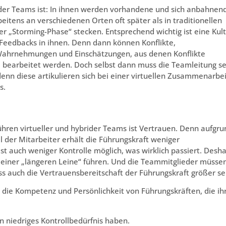
rider Teams ist: In ihnen werden vorhandene und sich anbahnen
eitens an verschiedenen Orten oft später als in traditionellen
er „Storming-Phase“ stecken. Entsprechend wichtig ist eine Kul
 Feedbacks in ihnen. Denn dann können Konflikte,
 Wahrnehmungen und Einschätzungen, aus denen Konflikte
 bearbeitet werden. Doch selbst dann muss die Teamleitung s
denn diese artikulieren sich bei einer virtuellen Zusammenarbei
s.
Führen virtueller und hybrider Teams ist Vertrauen. Denn aufgru
 der Mitarbeiter erhält die Führungskraft weniger
ist auch weniger Kontrolle möglich, was wirklich passiert. Desha
 einer „längeren Leine“ führen. Und die Teammitglieder müsse
 auch die Vertrauensbereitschaft der Führungskraft größer se
 die Kompetenz und Persönlichkeit von Führungskräften, die ih
in niedriges Kontrollbedürfnis haben.