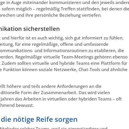
Auge in Auge miteinander kommunizieren und den jeweils ander
ofern möglich – regelmäßig Treffen stattfinden, bei denen di
rechen und ihre persönliche Beziehung vertiefen.
kation sicherstellen
 und hierfür ist es auch wichtig, sich gut informiert zu fühlen.
eitung, für eine regelmäßige, offene und umfassende
 Kommunikations- und Informationsroutinen zu etablieren, die
rden. Regelmäßige virtuelle Team-Meetings gehören ebenso
Zudem sollten virtuelle und hybride Teams eine Plattform für
e Funktion können soziale Netzwerke, Chat-Tools und ähnliche
tellt höhere und teils andere Anforderungen an die
aditionelle Form der Zusammenarbeit. Das wird vielen
ahren das Arbeiten in virtuellen oder hybriden Teams – oft
nehmend bewusst.
die nötige Reife sorgen
tglieder solcher Teams, weil sie eigenständiger und -