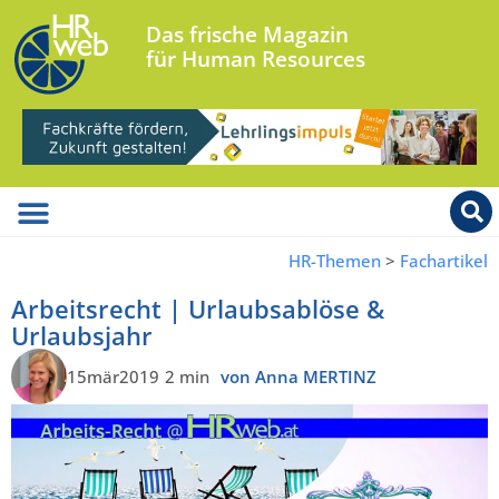
Das frische Magazin
für Human Resources
HR-Themen
>
Fachartikel
Arbeitsrecht | Urlaubsablöse &
Urlaubsjahr
15mär2019
2 min
von Anna MERTINZ