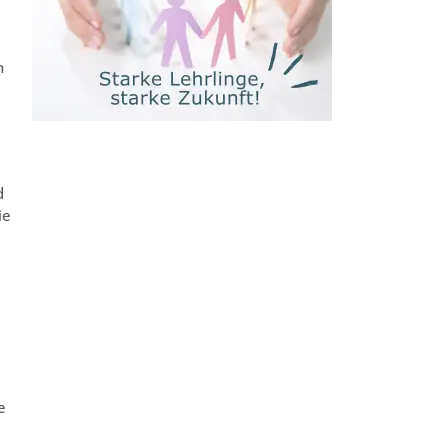
n
d
ie
.
e