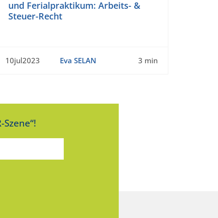
und Ferialpraktikum: Arbeits- &
Steuer-Recht
10jul2023
Eva SELAN
3 min
-Szene“!