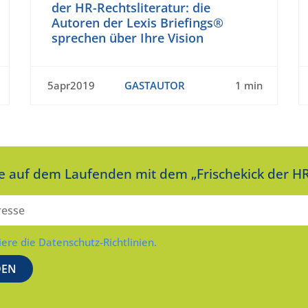
der HR-Rechtsliteratur: die
Autoren der Lexis Briefings®
sprechen über Ihre Vision
5apr2019
GASTAUTOR
1 min
ie auf dem Laufenden mit dem „Frischekick der HR
iere die Datenschutz-Richtlinien.