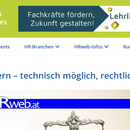
n
es
ents
HR-Branchen
HRweb-Infos
Ku
rn – technisch möglich, rechtli