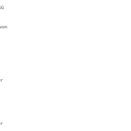
SG
 von
er
er