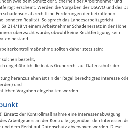
nden (wie dem Schutz der Sicherheit der Arbeitnehmer und
tfertigt erscheint. Werden die Vorgaben der DSGVO und des D
h schadensersatzrechtliche Forderungen der betroffenen
e, sondern Realität: So sprach das Landesarbeitsgericht
Sa 214/18 v) einem Arbeitnehmer Schadenersatz in der Höhe
amera überwacht wurde, obwohl keine Rechtfertigung, kein
 Daten bestand.
rbeiterkontrollmaßnahme sollten daher stets sein:
 solchen besteht,
 ungebührlich die in das Grundrecht auf Datenschutz der
ung heranzuziehen ist (in der Regel berechtigtes Interesse od
werden) und
chtlichen Vorgaben eingehalten werden.
punkt
or (!) Einsatz der Kontrollmaßnahme eine Interessenabwägung
 des Arbeitgebers an der Kontrolle gegenüber den Interessen d
re und dem Recht auf Datenschutz abgewogen werden. Diese