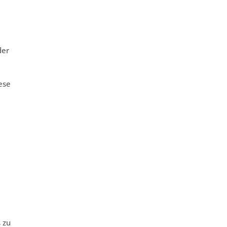
der
ese
 zu