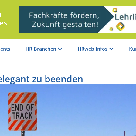
n
es
ents
HR-Branchen
HRweb-Infos
Ku
elegant zu beenden