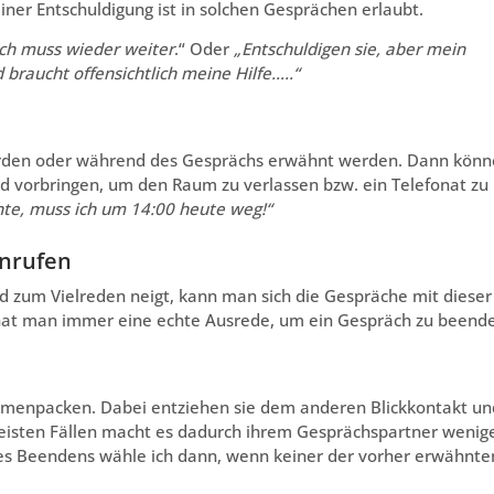
iner Entschuldigung ist in solchen Gesprächen erlaubt.
 Ich muss wieder weiter
.“ Oder
„Entschuldigen sie, aber mein
raucht offensichtlich meine Hilfe…..“
erden oder während des Gesprächs erwähnt werden. Dann kön
nd vorbringen, um den Raum zu verlassen bzw. ein Telefonat zu
te, muss ich um 14:00 heute weg!“
anrufen
zum Vielreden neigt, kann man sich die Gespräche mit dieser
 hat man immer eine echte Ausrede, um ein Gespräch zu beend
mmenpacken. Dabei entziehen sie dem anderen Blickkontakt un
meisten Fällen macht es dadurch ihrem Gesprächspartner wenig
es Beendens wähle ich dann, wenn keiner der vorher erwähnte