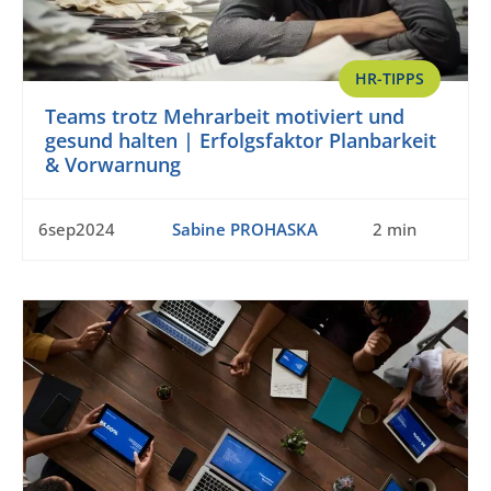
HR-TIPPS
Teams trotz Mehrarbeit motiviert und
gesund halten | Erfolgsfaktor Planbarkeit
& Vorwarnung
6sep2024
Sabine PROHASKA
2 min