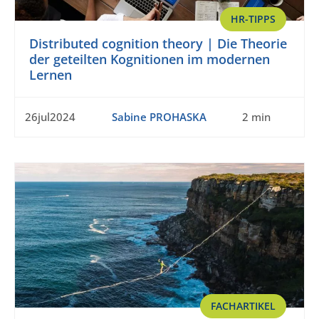
HR-TIPPS
Distributed cognition theory | Die Theorie
der geteilten Kognitionen im modernen
Lernen
26jul2024
Sabine PROHASKA
2 min
FACHARTIKEL