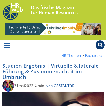
Das frische Magazin
für Human Resources
HR-Themen
>
Fachartikel
Studien-Ergebnis | Virtuelle & laterale
Führung & Zusammenarbeit im
Umbruch
31mai2022
4 min
von GASTAUTOR