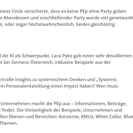
ness Circle versicherte, dass es keine PEp ohne Party geben
nem Abendessen und anschließender Party wurde viel genetwork
t, oder sogar höchstwahrscheinlich, beides gleichzeitig.
die KI als Schwerpunkt. Lara Pyko gab einen sehr detaillierten
t bei Siemens Österreich, inklusive Beispiele aus der
tvolle Insights zu systemischem Denken und „Systemic
ann Personalentwicklung einen Impact haben? Wen muss
e Unternehmen macht die PEp aus – Informationen, Beiträge,
l findet. Die Vielseitigkeit der Beispiele, Unternehmen und
llen Ebenen und Bereichen: Konzerne, KMUs, White Collar, Blu
n Themen.