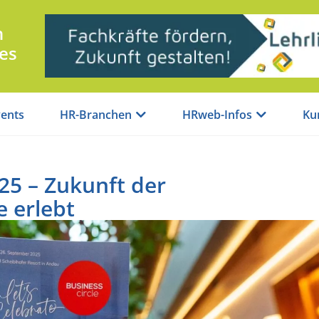
n
es
ents
HR-Branchen
HRweb-Infos
Ku
25 – Zukunft der
e erlebt