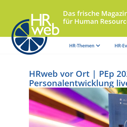
Das frische Magazi
für Human Resourc
HR-Themen
HR-Ev
HRweb vor Ort | PEp 20
Personalentwicklung liv