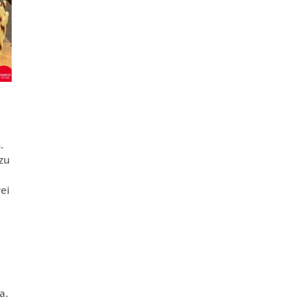
.
zu
ei
a.