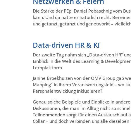
Netzwerken & Feiern
Die Stärke der PEp: Daniel Pobaschnig vom Busi
kann. Und da hatte er natürlich recht. Bei ei
und getanzt, getanzt und genetworkt – vielleich
Data-driven HR & KI
Der zweite Tag nahm sich „Data-driven HR“ und 
Einblick in die Welt des Learning & Developmen
Lernplattform.
Janine Broekhuizen von der OMV Group gab wer
Mapping“ in ihrem Verantwortungsfeld – wo k
Personalentwicklung inkludieren?
Genau solche Beispiele und Einblicke in ander
Diskussionen, die man im Alltag nicht so schnel
Teilnehmenden sorgt für einen Austausch auf a
Collar – und doch verbinden uns alle dieselbe