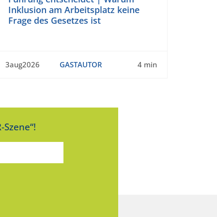
Inklusion am Arbeitsplatz keine
Frage des Gesetzes ist
3aug2026
GASTAUTOR
4 min
-Szene“!