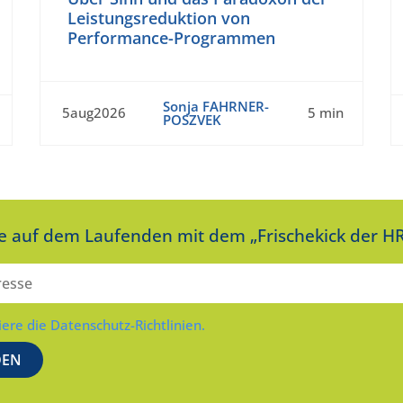
Leistungsreduktion von
Performance-Programmen
Sonja FAHRNER-
5aug2026
5 min
POSZVEK
ie auf dem Laufenden mit dem „Frischekick der HR
iere die Datenschutz-Richtlinien.