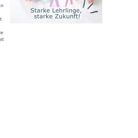
an
t
ie
it