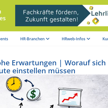
n
es
ents
HR-Branchen
HRweb-Infos
Ku
he Erwartungen | Worauf sich
ute einstellen müssen