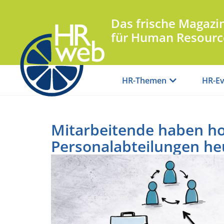
Das frische Magazi
für Human Resourc
HR-Themen
HR-Ev
Mitarbeitende haben ho
Personalabteilungen he