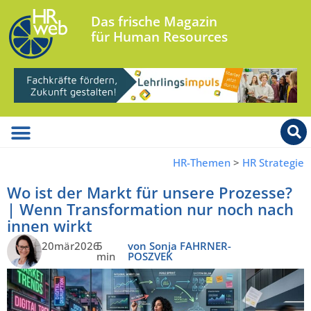
Das frische Magazin
für Human Resources
HR-Themen
>
HR Strategie
Wo ist der Markt für unsere Prozesse?
| Wenn Transformation nur noch nach
innen wirkt
20mär2026
5
von Sonja FAHRNER-
min
POSZVEK