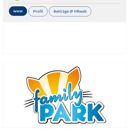
www
Profil
Beiträge @ HRweb