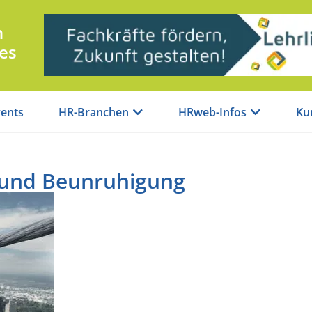
n
es
ents
HR-Branchen
HRweb-Infos
Ku
t und Beunruhigung