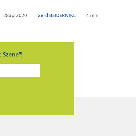
28apr2020
Gerd BEIDERNIKL
4 min
-Szene“!