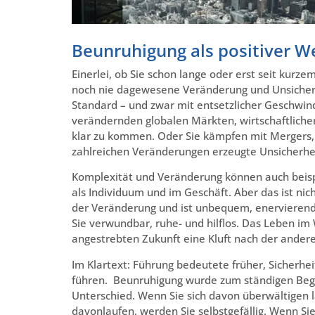
Beunruhigung als positiver We
Einerlei, ob Sie schon lange oder erst seit kurz
noch nie dagewesene Veränderung und Unsicherh
Standard – und zwar mit entsetzlicher Geschwindi
verändernden globalen Märkten, wirtschaftlich
klar zu kommen. Oder Sie kämpfen mit Mergers,
zahlreichen Veränderungen erzeugte Unsicherhei
Komplexität und Veränderung können auch beisp
als Individuum und im Geschäft. Aber das ist nic
der Veränderung und ist unbequem, enervierend 
Sie verwundbar, ruhe- und hilflos. Das Leben i
angestrebten Zukunft eine Kluft nach der ander
Im Klartext: Führung bedeutete früher, Sicherhei
führen. Beunruhigung wurde zum ständigen Beg
Unterschied. Wenn Sie sich davon überwältigen l
davonlaufen, werden Sie selbstgefällig. Wenn Sie