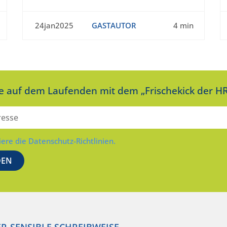
24jan2025
GASTAUTOR
4 min
ie auf dem Laufenden mit dem „Frischekick der HR
iere die Datenschutz-Richtlinien.