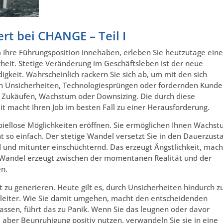
rt bei CHANGE – Teil I
em Ihre Führungsposition innehaben, erleben Sie heutzutage eine
eit. Stetige Veränderung im Geschäftsleben ist der neue
gkeit. Wahrscheinlich rackern Sie sich ab, um mit den sich
en Unsicherheiten, Technologiesprüngen oder fordernden Kund
 Zukäufen, Wachstum oder Downsizing. Die durch diese
t macht Ihren Job im besten Fall zu einer Herausforderung.
iellose Möglichkeiten eröffnen. Sie ermöglichen Ihnen Wachs
ht so einfach. Der stetige Wandel versetzt Sie in den Dauerzust
und mitunter einschüchternd. Das erzeugt Ängstlichkeit, mach
m Wandel erzeugt zwischen der momentanen Realität und der
en.
t zu generieren. Heute gilt es, durch Unsicherheiten hindurch z
leiter. Wie Sie damit umgehen, macht den entscheidenden
assen, führt das zu Panik. Wenn Sie das leugnen oder davor
 aber Beunruhigung positiv nutzen, verwandeln Sie sie in eine