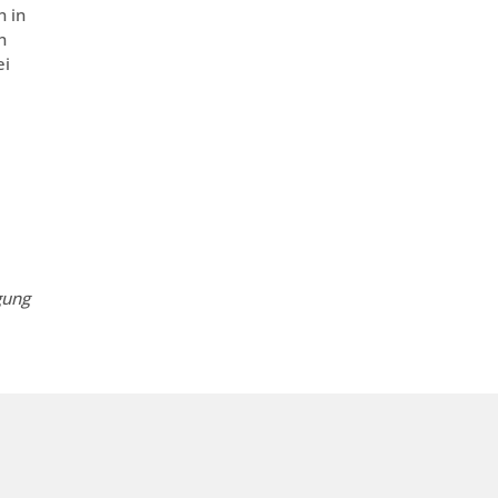
n in
n
ei
gung