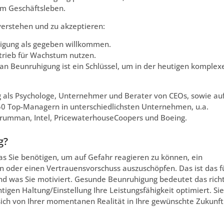
 im Geschäftsleben.
 verstehen und zu akzeptieren:
higung als gegeben willkommen.
trieb für Wachstum nutzen.
an Beunruhigung ist ein Schlüssel, um in der heutigen komplex
 als Psychologe, Unternehmer und Berater von CEOs, sowie au
0 Top-Managern in unterschiedlichsten Unternehmen, u.a.
Grumman, Intel, PricewaterhouseCoopers und Boeing.
g?
s Sie benötigen, um auf Gefahr reagieren zu können, ein
n oder einen Vertrauensvorschuss auszuschöpfen. Das ist das f
 und was Sie motiviert. Gesunde Beunruhigung bedeutet das rich
tigen Haltung/Einstellung Ihre Leistungsfähigkeit optimiert. Sie
ich von Ihrer momentanen Realität in Ihre gewünschte Zukunft