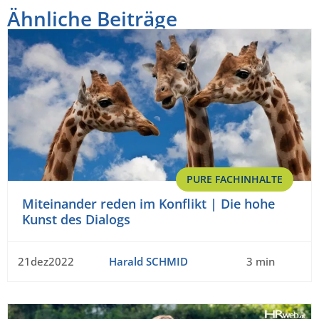
Ähnliche Beiträge
PURE FACHINHALTE
Miteinander reden im Konflikt | Die hohe
Kunst des Dialogs
21dez2022
Harald SCHMID
3 min