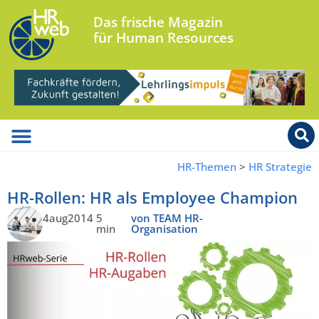
Das frische Magazin
für Human Resources
HR-Themen
>
HR Strategie
HR-Rollen: HR als Employee Champion
4aug2014
5
von TEAM HR-
min
Organisation