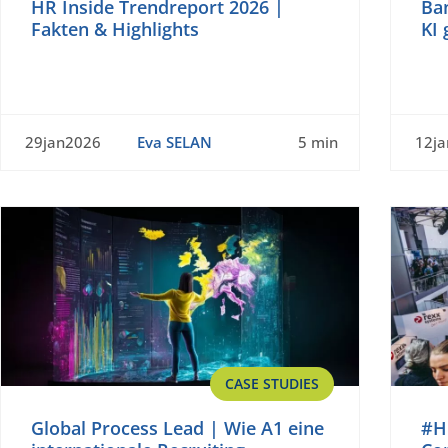
HR Inside Trendreport 2026 |
Ba
Fakten & Highlights
KI 
29jan2026
Eva SELAN
5 min
12j
CASE STUDIES
Global Process Lead | Wie A1 eine
#H