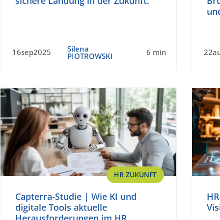
sichere Landung in der Zukunft.
Br
un
Silena
16sep2025
6 min
22a
PIOTROWSKI
HR ZUKUNFT
Capterra-Studie | Wie KI und
HR-
digitale Tools aktuelle
Vis
Herausforderungen im HR