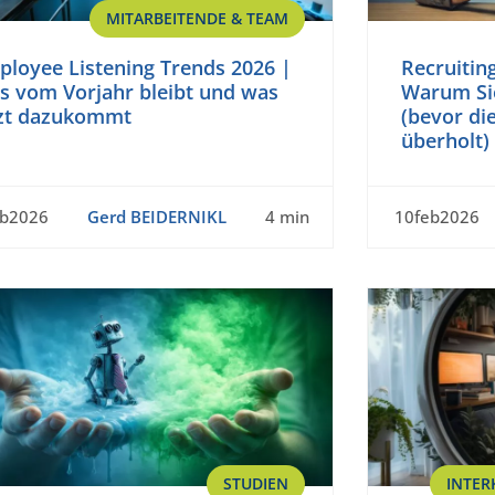
MITARBEITENDE & TEAM
ployee Listening Trends 2026 |
Recruitin
s vom Vorjahr bleibt und was
Warum Sie
tzt dazukommt
(bevor di
überholt)
eb2026
Gerd BEIDERNIKL
4 min
10feb2026
STUDIEN
INTER