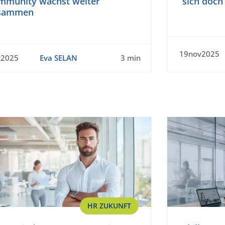
mmunity wächst weiter
sich doch 
sammen
19nov2025
z2025
Eva SELAN
3 min
HR ZUKUNFT