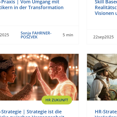
-Praxis | Vom Umgang mit
Skill Base
tikern in der Transformation
Realitäts
Visionen 
Sonja FAHRNER-
t2025
5 min
POSZVEK
22sep2025
HR ZUKUNFT
Strategie | Strategie ist die
HR-Strate