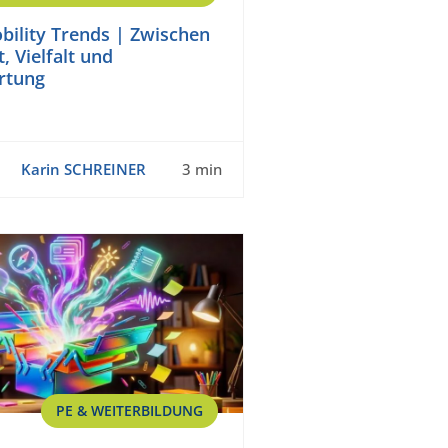
bility Trends | Zwischen
t, Vielfalt und
rtung
Karin SCHREINER
3 min
PE & WEITERBILDUNG