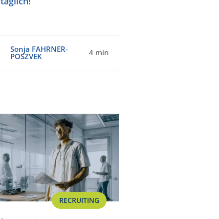
täglich!
Sonja FAHRNER-
4 min
POSZVEK
RECRUITING