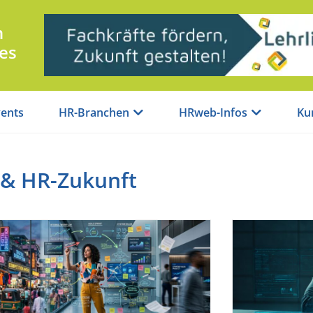
n
es
ents
HR-Branchen
HRweb-Infos
Ku
 & HR-Zukunft