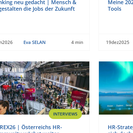
nking neu gedacht | Mensch &
Meine 202
gestalten die Jobs der Zukunft
Tools
an2026
Eva SELAN
4 min
19dez2025
INTERVIEWS
REX26 | Österreichs HR-
HR-Strate