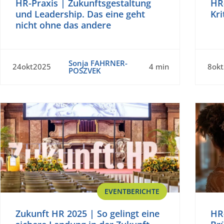
HR-Praxis | Zukunftsgestaltung
HR
und Leadership. Das eine geht
Kri
nicht ohne das andere
Sonja FAHRNER-
24okt2025
4 min
8ok
POSZVEK
EVENTBERICHTE
Zukunft HR 2025 | So gelingt eine
HR-