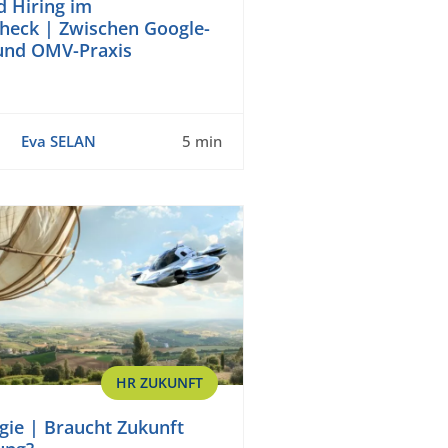
d Hiring im
check | Zwischen Google-
und OMV-Praxis
Eva SELAN
5 min
HR ZUKUNFT
gie | Braucht Zukunft