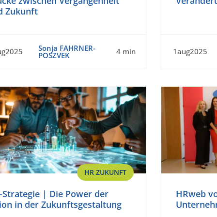
ücke zwischen Vergangenheit
Veränder
d Zukunft
Sonja FAHRNER-
ug2025
4 min
1aug2025
POSZVEK
HR ZUKUNFT
Strategie | Die Power der
HRweb vo
ion in der Zukunftsgestaltung
Unterneh