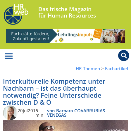
Das frische Magazin
für Human Resources
HR-Themen
>
Fachartikel
Interkulturelle Kompetenz unter
Nachbarn – ist das überhaupt
notwendig? Feine Unterschiede
zwischen D & Ö
20jul2015
5
von Barbara COVARRUBIAS
min
VENEGAS