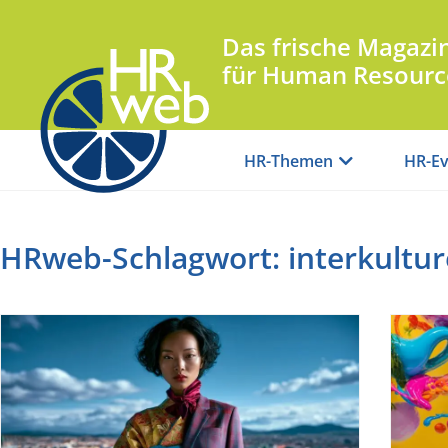
Das frische Magazi
für Human Resourc
HR-Themen
HR-Ev
HRweb-Schlagwort: interkultu