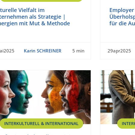
turelle Vielfalt im
Employer 
ternehmen als Strategie |
Überholsp
nergien mit Mut & Methode
für die A
ai2025
Karin SCHREINER
5 min
29apr2025
INTERKULTURELL & INTERNATIONAL
INTER