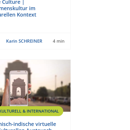
 Culture |
menskultur im
urellen Kontext
Karin SCHREINER
4 min
KULTURELL & INTERNATIONAL
isch-indische virtuelle