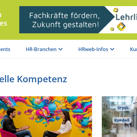
n
es
ents
HR-Branchen
HRweb-Infos
Ku
relle Kompetenz