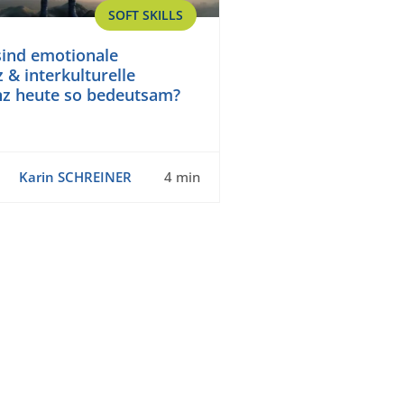
SOFT SKILLS
ind emotionale
z & interkulturelle
z heute so bedeutsam?
Karin SCHREINER
4 min