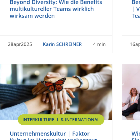
Beyond Diversity: Wie die Benefits
Ben
multikultureller Teams wirklich
| V
wirksam werden
Te
28apr2025
Karin SCHREINER
4 min
16a
INTERKULTURELL & INTERNATIONAL
Unternehmenskultur | Faktor
Wie