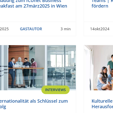
nladung zum ICUnet Business
Teams | K
eakfast am 27märz2025 in Wien
fördern
b2025
GASTAUTOR
3 min
14okt2024
INTERVIEWS
ernationalität als Schlüssel zum
Kulturell
olg
Herausfo