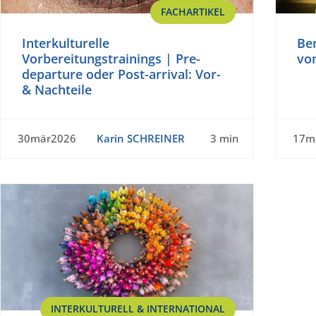
FACHARTIKEL
Interkulturelle
Be
Vorbereitungstrainings | Pre-
von
departure oder Post-arrival: Vor-
& Nachteile
30mär2026
Karin SCHREINER
3 min
17m
INTERKULTURELL & INTERNATIONAL