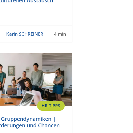
ulturellen Austausch
Karin SCHREINER
4 min
HR-TIPPS
e Gruppendynamiken |
rderungen und Chancen