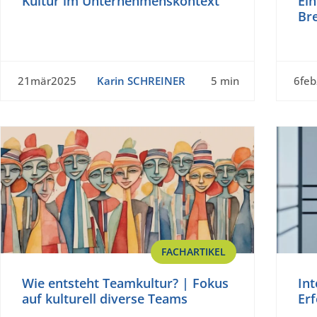
Kultur im Unternehmenskontext
Ei
Br
21mär2025
Karin SCHREINER
5 min
6fe
FACHARTIKEL
Wie entsteht Teamkultur? | Fokus
Int
auf kulturell diverse Teams
Erf