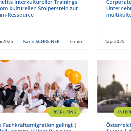
efits interkultureller Trainings
Corporate
om kulturellen Stolperstein zur
Unterneh
am-Ressource
multikult
pr2025
Karin SCHREINER
6 min
4apr2025
RECRUITING
INTER
 Fachkräftemigration gelingt |
Österreich