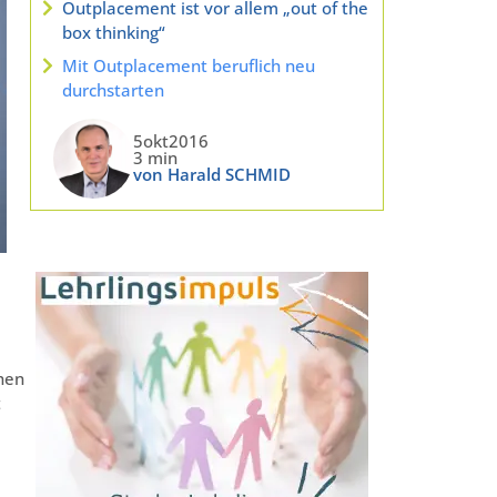
Outplacement ist vor allem „out of the
box thinking“
Mit Outplacement beruflich neu
durchstarten
5okt2016
3 min
von Harald SCHMID
chen
t