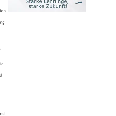
ion
ung
s
ie
nd
und