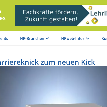
n
es
ents
HR-Branchen
HRweb-Infos
Ku
rriereknick zum neuen Kick