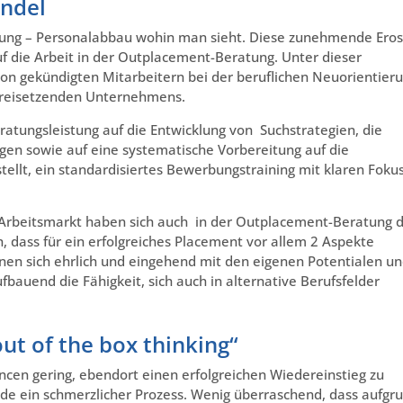
ndel
stung – Personalabbau wohin man sieht. Diese zunehmende Eros
 die Arbeit in der Outplacement-Beratung. Unter dieser
von gekündigten Mitarbeitern bei der beruflichen Neuorientier
 freisetzenden Unternehmens.
ratungsleistung auf die Entwicklung von Suchstrategien, die
en sowie auf eine systematische Vorbereitung auf die
ellt, ein standardisiertes Bewerbungstraining mit klaren Foku
Arbeitsmarkt haben sich auch in der Outplacement-Beratung d
, dass für ein erfolgreiches Placement vor allem 2 Aspekte
enen sich ehrlich und eingehend mit den eigenen Potentialen u
bauend die Fähigkeit, sich auch in alternative Berufsfelder
ut of the box thinking“
en gering, ebendort einen erfolgreichen Wiedereinstieg zu
ende ein schmerzlicher Prozess. Wenig überraschend, dass aufgr