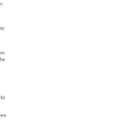
n:
ie:
ken
che
rkt
ven