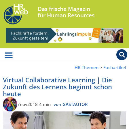
Das frische Magazin
für Human Resources
HR-Themen
>
Fachartikel
Virtual Collaborative Learning | Die
Zukunft des Lernens beginnt schon
heute
7nov2018
4 min
von GASTAUTOR