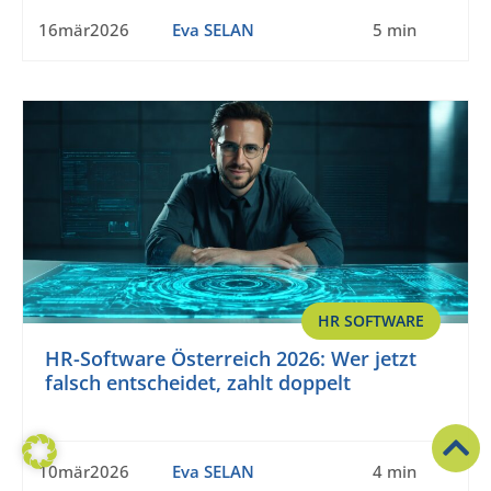
16mär2026
Eva SELAN
5 min
HR SOFTWARE
HR-Software Österreich 2026: Wer jetzt
falsch entscheidet, zahlt doppelt
10mär2026
Eva SELAN
4 min