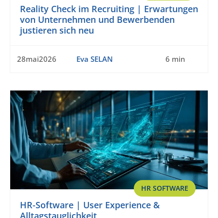
Reality Check im Recruiting | Erwartungen
von Unternehmen und Bewerbenden
justieren sich neu
28mai2026
Eva SELAN
6 min
HR SOFTWARE
HR-Software | User Experience &
Alltagstauglichkeit