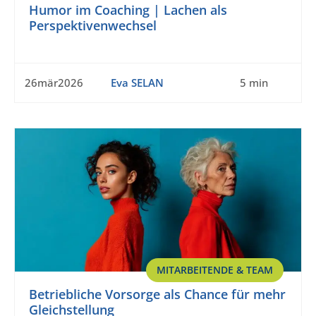
Humor im Coaching | Lachen als
Perspektivenwechsel
26mär2026
Eva SELAN
5 min
MITARBEITENDE & TEAM
Betriebliche Vorsorge als Chance für mehr
Gleichstellung