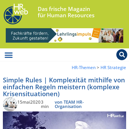
Das frische Magazin
für Human Resources
HR-Themen
>
HR Strategie
Simple Rules | Komplexität mithilfe von
einfachen Regeln meistern (komplexe
Krisensituationen)
15mai2020
3
von TEAM HR-
min
Organisation