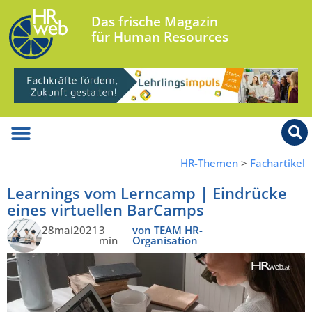
Das frische Magazin
für Human Resources
HR-Themen
>
Fachartikel
Learnings vom Lerncamp | Eindrücke
eines virtuellen BarCamps
28mai2021
3
von TEAM HR-
min
Organisation