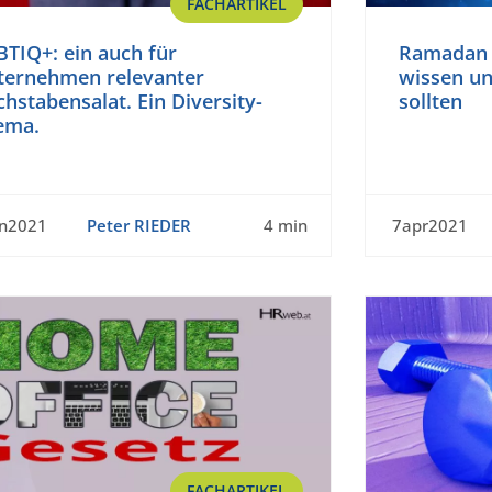
FACHARTIKEL
TIQ+: ein auch für
Ramadan 
ternehmen relevanter
wissen un
hstabensalat. Ein Diversity-
sollten
ema.
un2021
Peter RIEDER
4 min
7apr2021
FACHARTIKEL