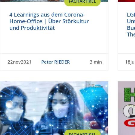
FACHARTIKEL
4 Learnings aus dem Corona-
LGB
Home-Office | Über Störkultur
Un
und Produktivität
Buc
Th
22nov2021
Peter RIEDER
3 min
18j
FACHARTIKEL