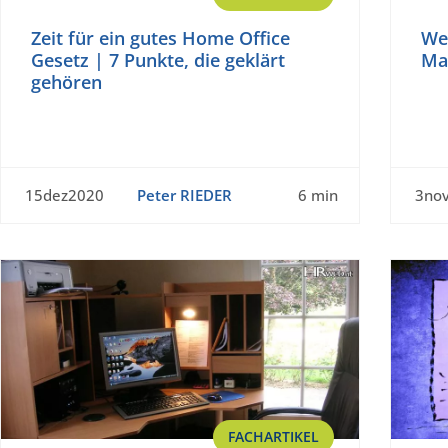
Zeit für ein gutes Home Office
Wei
Gesetz | 7 Punkte, die geklärt
Ma
gehören
15dez2020
Peter RIEDER
6 min
3no
FACHARTIKEL