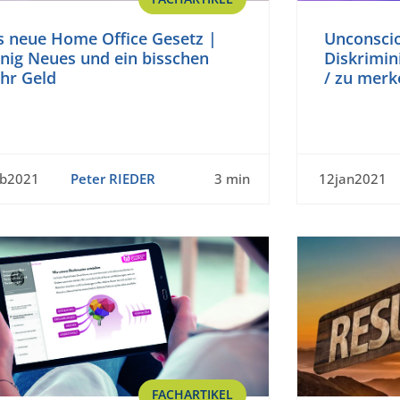
s neue Home Office Gesetz |
Unconscio
nig Neues und ein bisschen
Diskrimin
hr Geld
/ zu merk
eb2021
Peter RIEDER
3 min
12jan2021
FACHARTIKEL