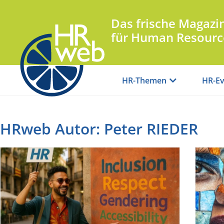
Das frische Magazi
für Human Resourc
HR-Themen
HR-Ev
HRweb Autor:
Peter RIEDER