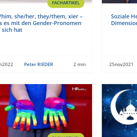
FACHARTIKEL
him, she/her, they/them, xier –
Soziale He
s es mit den Gender-Pronomen
Dimensio
 sich hat
an2022
Peter RIEDER
2 min
25nov2021