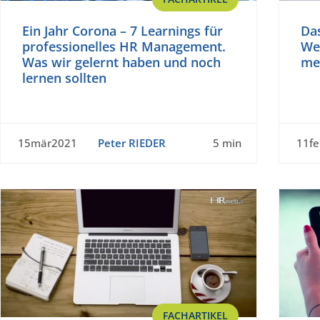
Ein Jahr Corona – 7 Learnings für
Da
professionelles HR Management.
We
Was wir gelernt haben und noch
me
lernen sollten
15mär2021
Peter RIEDER
5 min
11f
FACHARTIKEL