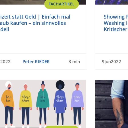
FACHARTIKEL
izeit statt Geld | Einfach mal
Showing P
aub kaufen – ein sinnvolles
Washing 
dell
Kritische
z2022
Peter RIEDER
3 min
9jun2022