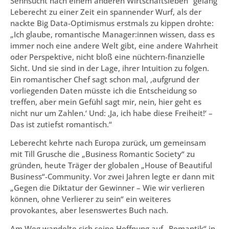
Sehnsucht nach einem anderen Wirtschaftsleben“ gelang
Leberecht zu einer Zeit ein spannender Wurf, als der
nackte Big Data-Optimismus erstmals zu kippen drohte:
„Ich glaube, romantische Manager:innen wissen, dass es
immer noch eine andere Welt gibt, eine andere Wahrheit
oder Perspektive, nicht bloß eine nüchtern-finanzielle
Sicht. Und sie sind in der Lage, ihrer Intuition zu folgen.
Ein romantischer Chef sagt schon mal, ‚aufgrund der
vorliegenden Daten müsste ich die Entscheidung so
treffen, aber mein Gefühl sagt mir, nein, hier geht es
nicht nur um Zahlen.‘ Und: ‚Ja, ich habe diese Freiheit!‘ –
Das ist zutiefst romantisch.“
Leberecht kehrte nach Europa zurück, um gemeinsam
mit Till Grusche die „Business Romantic Society“ zu
gründen, heute Träger der globalen „House of Beautiful
Business“-Community. Vor zwei Jahren legte er dann mit
„Gegen die Diktatur der Gewinner – Wie wir verlieren
können, ohne Verlierer zu sein“ ein weiteres
provokantes, aber lesenswertes Buch nach.
Am Weg wandelte sich seine Hoffnung auf „Romantik“ in