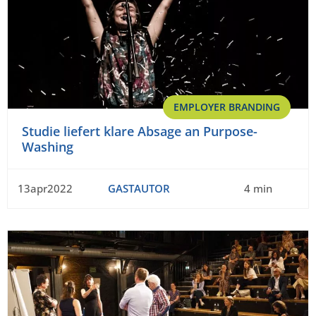
EMPLOYER BRANDING
Studie liefert klare Absage an Purpose-
Washing
13apr2022
GASTAUTOR
4 min