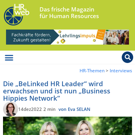
Das frische Magazin
für Human Resources
HR-Themen
>
Interviews
Die „BeLinked HR Leader“ wird
erwachsen und ist nun „Business
Hippies Network“
14dez2022
2 min
von Eva SELAN