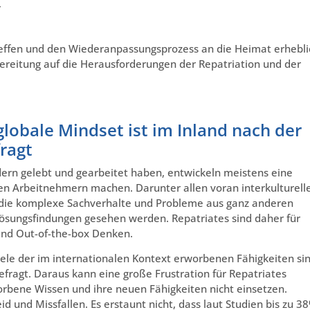
r
effen und den Wiederanpassungsprozess an die Heimat erhebli
ereitung auf die Herausforderungen der Repatriation und der
lobale Mindset ist im Inland nach der
ragt
dern gelebt und gearbeitet haben, entwickeln meistens eine
iven Arbeitnehmern machen. Darunter allen voran interkulturell
 die komplexe Sachverhalte und Probleme aus ganz anderen
Lösungsfindungen gesehen werden. Repatriates sind daher für
und Out-of-the-box Denken.
 Viele der im internationalen Kontext erworbenen Fähigkeiten si
ragt. Daraus kann eine große Frustration für Repatriates
rbene Wissen und ihre neuen Fähigkeiten nicht einsetzen.
d und Missfallen. Es erstaunt nicht, dass laut Studien bis zu 3