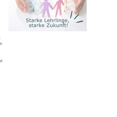
t
on
at