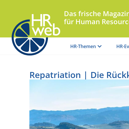
Das frische Magazi
für Human Resourc
HR-Themen
HR-Ev
Repatriation | Die Rück