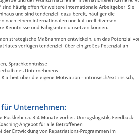
Neugierde und der Wunsch nach einer internationalen Karriere. V
sind häufig offen für weitere internationale Arbeitgeber. Sie
naus und sind tendenziell dazu bereit, häufiger die
 nach einem internationalen und kulturell diversen
hre Kenntnisse und Fähigkeiten umsetzen können.
hmen strategische Maßnahmen entwickeln, um das Potenzial vo
triates verfügen tendenziell über ein großes Potenzial an
zen, Sprachkenntnisse
nnerhalb des Unternehmens
Klarheit über die eigene Motivation – intrinsisch/extrinsisch,
 für Unternehmen:
 Rückkehr ca. 3-4 Monate vorher: Umzugslogistik, Feedback-
Coaching-Angebot für alle Betroffenen
ei der Entwicklung von Repatriations-Programmen im