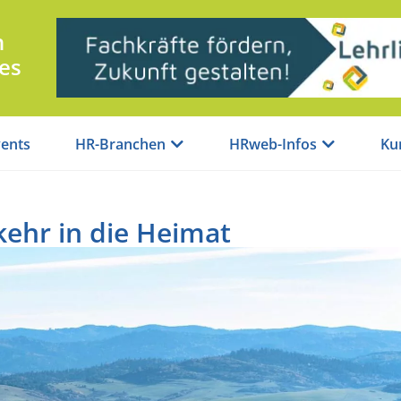
n
es
ents
HR-Branchen
HRweb-Infos
Ku
kehr in die Heimat