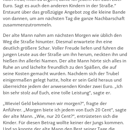
Euro. Sagt es auch den anderen Kindern in der Straße.“
Erstaunt über das großzügige Angebot zog die kleine Bande
von dannen, um am nächsten Tag die ganze Nachbarschaft
zusammenzutrommeln.
Der alte Mann nahm am nächsten Morgen wie üblich den
Weg die Straße hinunter. Diesmal erwartete ihn eine
deutlich größere Schar. Voller Freude liefen und fuhren die
jungen Leute aus der Straße um ihn herum, neckten ihn und
hießen ihn allerlei Namen. Der alte Mann hörte sich alles in
Ruhe an und lächelte freundlich zu den Späßen, die auf
seine Kosten gemacht wurden. Nachdem sich der Trubel
einigermaßen gelegt hatte, holte er sein Geld heraus und
überreichte jedem der anwesenden Kinder zwei Euro. „Ich
bin sehr stolz auf Euch, eine tolle Leistung“, sagte er.
„Wieviel Geld bekommen wir morgen?“, fragte der
Anführer. „Morgen biete ich jedem von Euch 20 Cent“, sagte
der alte Mann. „Wie, nur 20 Cent?“, entrüsteten sich die
Kinder. Für diesen Betrag wollte keiner der Jungs kommen.
Und so konnte der alte Mann den Rest seiner Tage die