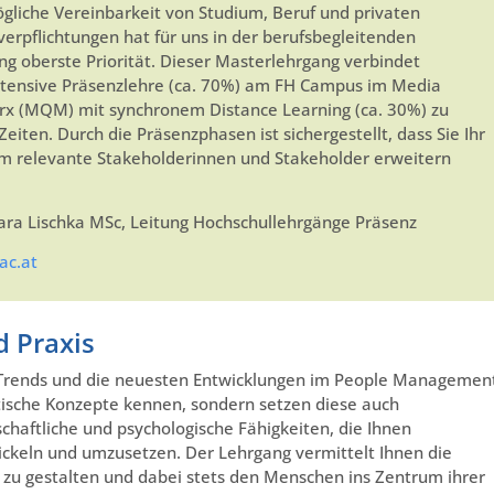
gliche Vereinbarkeit von Studium, Beruf und privaten
erpflichtungen hat für uns in der berufsbegleitenden
ng oberste Priorität. Dieser Masterlehrgang verbindet
tensive Präsenzlehre (ca. 70%) am FH Campus im Media
x (MQM) mit synchronem Distance Learning (ca. 30%) zu
Zeiten. Durch die Präsenzphasen ist sichergestellt, dass Sie Ihr
 relevante Stakeholderinnen und Stakeholder erweitern
ra Lischka MSc, Leitung Hochschullehrgänge Präsenz
ac.at
 Praxis
 Trends und die neuesten Entwicklungen im People Managemen
etische Konzepte kennen, sondern setzen diese auch
schaftliche und psychologische Fähigkeiten, die Ihnen
ickeln und umzusetzen. Der Lehrgang vermittelt Ihnen die
u gestalten und dabei stets den Menschen ins Zentrum ihrer