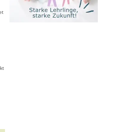
et
kt