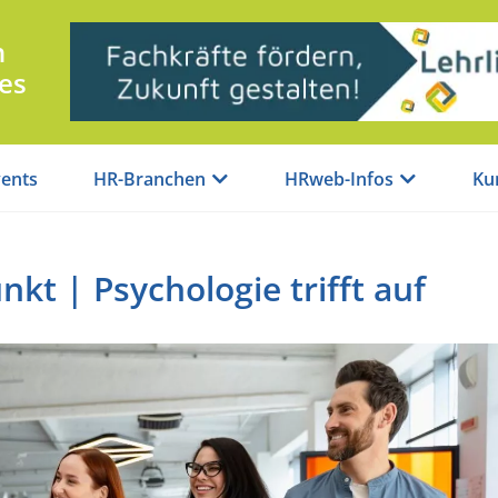
n
es
ents
HR-Branchen
HRweb-Infos
Ku
kt | Psychologie trifft auf