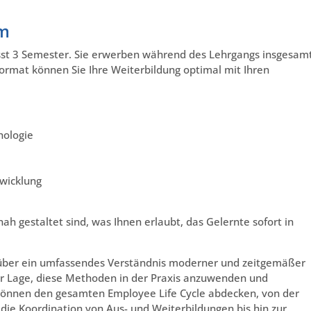
um
sst 3 Semester. Sie erwerben während des Lehrgangs insgesam
ormat können Sie Ihre Weiterbildung optimal mit Ihren
hologie
twicklung
nah gestaltet sind, was Ihnen erlaubt, das Gelernte sofort in
 über ein umfassendes Verständnis moderner und zeitgemäßer
r Lage, diese Methoden in der Praxis anzuwenden und
können den gesamten Employee Life Cycle abdecken, von der
ie Koordination von Aus- und Weiterbildungen bis hin zur