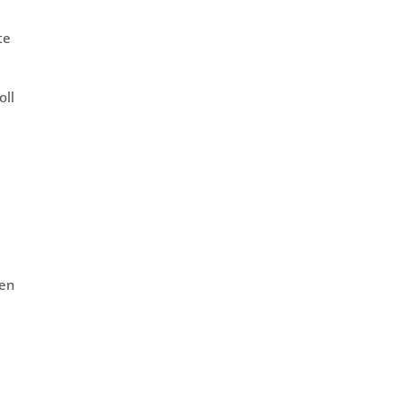
te
oll
len