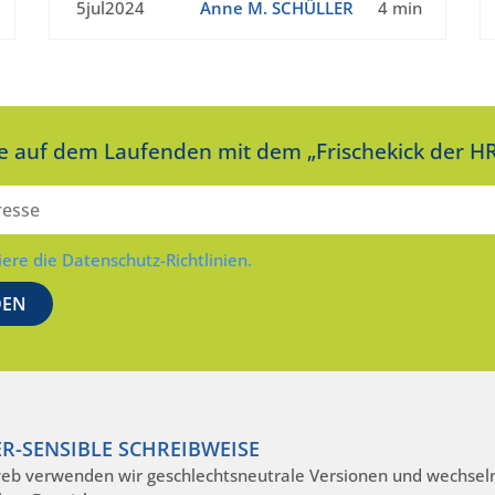
5jul2024
Anne M. SCHÜLLER
4 min
ie auf dem Laufenden mit dem „Frischekick der HR
iere die Datenschutz-Richtlinien.
R-SENSIBLE SCHREIBWEISE
eb verwenden wir geschlechtsneutrale Versionen und wechseln