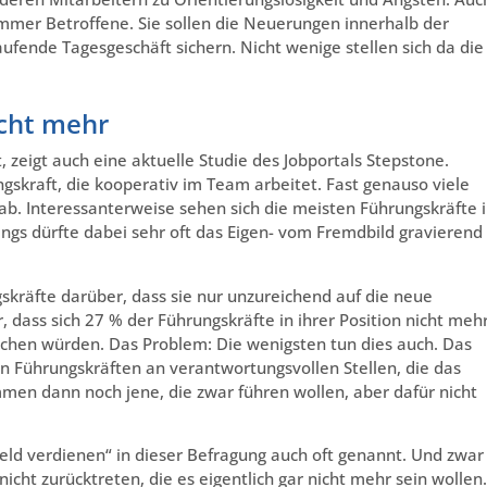
mmer Betroffene. Sie sollen die Neuerungen innerhalb der
aufende Tagesgeschäft sichern. Nicht wenige stellen sich da die
icht mehr
, zeigt auch eine aktuelle Studie des Jobportals Stepstone.
skraft, die kooperativ im Team arbeitet. Fast genauso viele
ab. Interessanterweise sehen sich die meisten Führungskräfte 
dings dürfte dabei sehr oft das Eigen- vom Fremdbild gravierend
gskräfte darüber, dass sie nur unzureichend auf die neue
dass sich 27 % der Führungskräfte in ihrer Position nicht meh
achen würden. Das Problem: Die wenigsten tun dies auch. Das
on Führungskräften an verantwortungsvollen Stellen, die das
mmen dann noch jene, die zwar führen wollen, aber dafür nicht
eld verdienen“ in dieser Befragung auch oft genannt. Und zwar 
ht zurücktreten, die es eigentlich gar nicht mehr sein wollen.