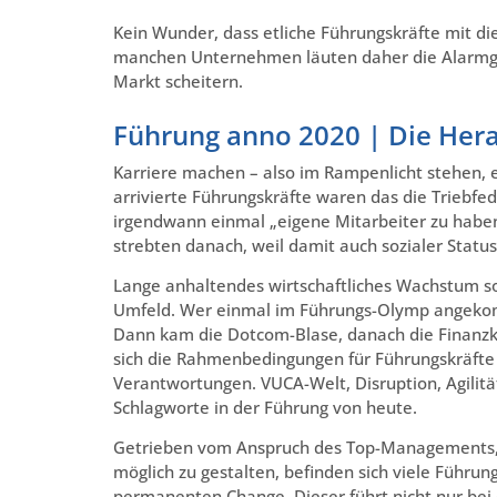
Kein Wunder, dass etliche Führungskräfte mit 
manchen Unternehmen läuten daher die Alarmglo
Markt scheitern.
Führung anno 2020 | Die Hera
Karriere machen – also im Rampenlicht stehen, er
arrivierte Führungskräfte waren das die Triebf
irgendwann einmal „eigene Mitarbeiter zu haben“.
strebten danach, weil damit auch sozialer Stat
Lange anhaltendes wirtschaftliches Wachstum s
Umfeld. Wer einmal im Führungs-Olymp angekom
Dann kam die Dotcom-Blase, danach die Finanzkr
sich die Rahmenbedingungen für Führungskräfte
Verantwortungen. VUCA-Welt, Disruption, Agilität
Schlagworte in der Führung von heute.
Getrieben vom Anspruch des Top-Managements, d
möglich zu gestalten, befinden sich viele Führu
permanenten Change. Dieser führt nicht nur bei 