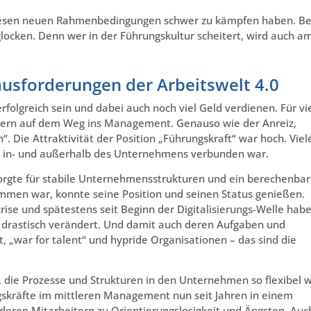
diesen neuen Rahmenbedingungen schwer zu kämpfen haben. Be
cken. Denn wer in der Führungskultur scheitert, wird auch a
usforderungen der Arbeitswelt 4.0
folgreich sein und dabei auch noch viel Geld verdienen. Für vi
edern auf dem Weg ins Management. Genauso wie der Anreiz,
 Die Attraktivität der Position „Führungskraft“ war hoch. Viel
us in- und außerhalb des Unternehmens verbunden war.
orgte für stabile Unternehmensstrukturen und ein berechenbar
men war, konnte seine Position und seinen Status genießen.
ise und spätestens seit Beginn der Digitalisierungs-Welle hab
 drastisch verändert. Und damit auch deren Aufgaben und
, „war for talent“ und hypride Organisationen – das sind die
ie Prozesse und Strukturen in den Unternehmen so flexibel w
ngskräfte im mittleren Management nun seit Jahren in einem
deren Mitarbeitern zu Orientierungslosigkeit und Ängsten. Auc