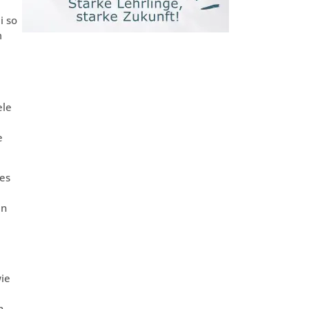
i so
m
ele
e
es
en
ie
h