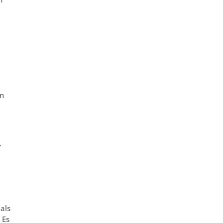
in
r
als
 Es