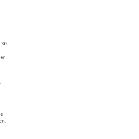
– 30
ter
s
ie
en.