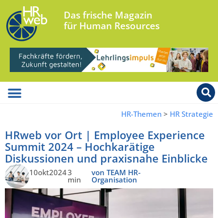
Das frische Magazin
für Human Resources
HR-Themen
>
HR Strategie
HRweb vor Ort | Employee Experience
Summit 2024 – Hochkarätige
Diskussionen und praxisnahe Einblicke
10okt2024
3
von TEAM HR-
min
Organisation