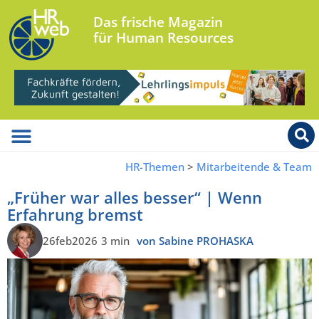
Das frische Magazin
für Human Resources
HR-Themen
>
Mitarbeitende & Team
„Früher war alles besser“ | Wenn
Erfahrung bremst
26feb2026
3 min
von Sabine PROHASKA