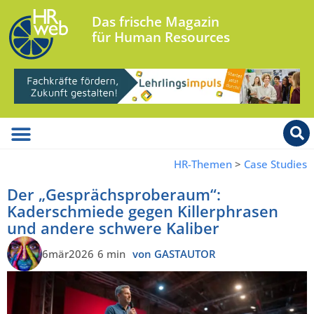
Das frische Magazin
für Human Resources
HR-Themen
>
Case Studies
Der „Gesprächsproberaum“:
Kaderschmiede gegen Killerphrasen
und andere schwere Kaliber
6mär2026
6 min
von GASTAUTOR