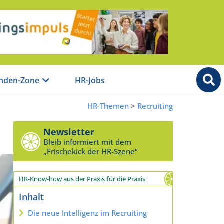
nden-Zone
HR-Jobs
HR-Themen
>
Recruiting
Newsletter
Bleib informiert mit dem
„Frischekick der HR-Szene“
HR-Know-how aus der Praxis für die Praxis
Inhalt
Die neue Intelligenz im Recruiting