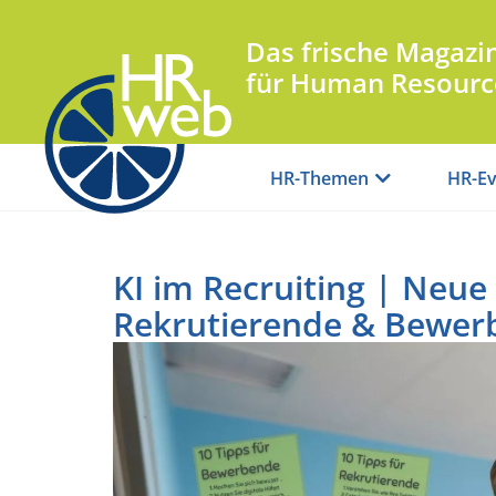
Das frische Magazi
für Human Resourc
HR-Themen
HR-Ev
KI im Recruiting | Neue
Rekrutierende & Bewer