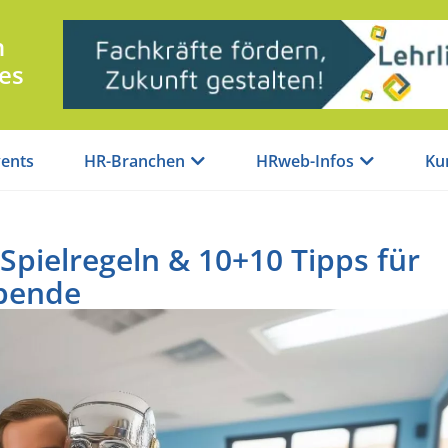
n
es
ents
HR-Branchen
HRweb-Infos
Ku
 Spielregeln & 10+10 Tipps für
bende