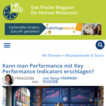
Das frische Magazin
für Human Resources
HR-Themen
>
Mitarbeitende & Team
Kann man Performance mit Key
Performance Indicators erschlagen?
19feb2026
4
von Sonja FAHRNER-
min
POSZVEK