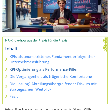
HR-Know-how aus der Praxis für die Praxis
Inhalt
KPIs als unumstrittenes Fundament erfolgreicher
Unternehmensführung
KPI-Optimierung als Performance-Killer
Die Vergangenheit als trügerische Komfortzone
Die Lösung? Abteilungsübergreifender Diskurs mit
strategischem Weitblick
Fazit
Wer Performance fast nur noch über KPIs