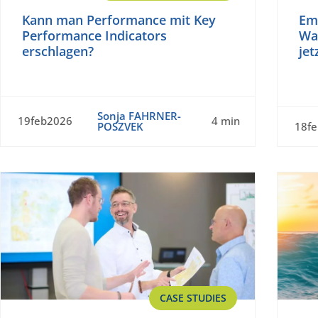
Kann man Performance mit Key
Em
Performance Indicators
Wa
erschlagen?
je
Sonja FAHRNER-
19feb2026
4 min
POSZVEK
18f
CASE STUDIES