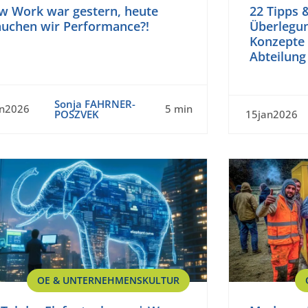
w Work war gestern, heute
22 Tipps 
auchen wir Performance?!
Überlegun
Konzepte 
Abteilung
Sonja FAHRNER-
an2026
5 min
POSZVEK
15jan2026
OE & UNTERNEHMENSKULTUR