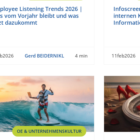
ployee Listening Trends 2026 |
Infoscree
s vom Vorjahr bleibt und was
internen
tzt dazukommt
Informati
eb2026
Gerd BEIDERNIKL
4 min
11feb2026
OE & UNTERNEHMENSKULTUR