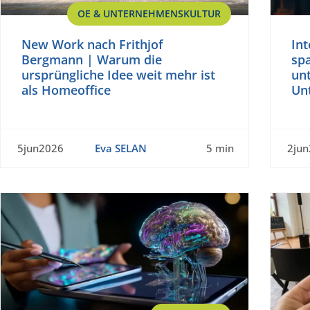
OE & UNTERNEHMENSKULTUR
New Work nach Frithjof
In
Bergmann | Warum die
spa
ursprüngliche Idee weit mehr ist
unt
als Homeoffice
Un
5jun2026
Eva SELAN
5 min
2ju