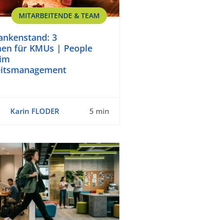
MITARBEITENDE & TEAM
ankenstand: 3
n für KMUs | People
 im
itsmanagement
Karin FLODER
5 min