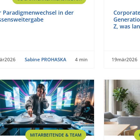
r Paradigmenwechsel in der
Corporate
ssensweitergabe
Generatio
Z, was la
är2026
Sabine PROHASKA
4 min
19mär2026
MITARBEITENDE & TEAM