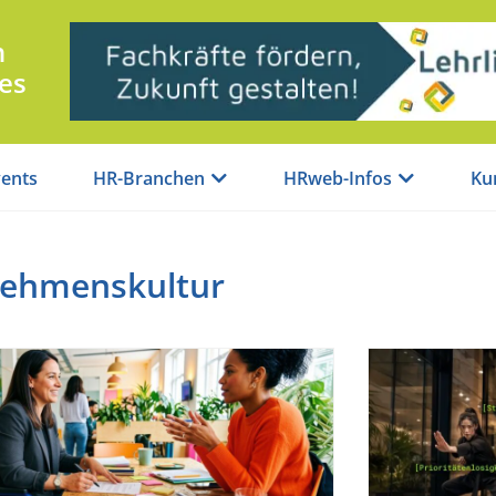
n
es
ents
HR-Branchen
HRweb-Infos
Ku
nehmenskultur