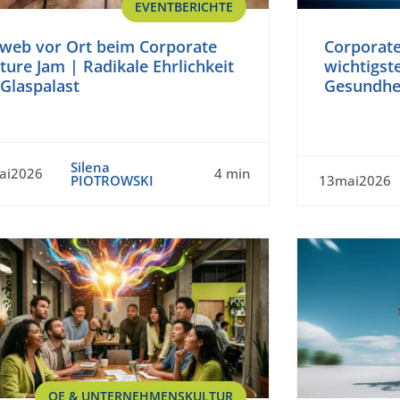
EVENTBERICHTE
web vor Ort beim Corporate
Corporate
ture Jam | Radikale Ehrlichkeit
wichtigst
Glaspalast
Gesundhei
Silena
ai2026
4 min
PIOTROWSKI
13mai2026
OE & UNTERNEHMENSKULTUR