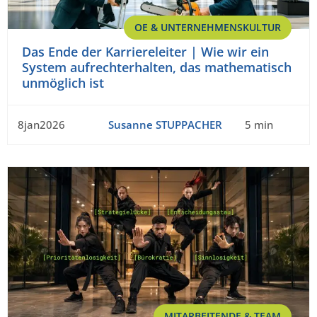
OE & UNTERNEHMENSKULTUR
Das Ende der Karriereleiter | Wie wir ein
System aufrechterhalten, das mathematisch
unmöglich ist
8jan2026
Susanne STUPPACHER
5 min
MITARBEITENDE & TEAM