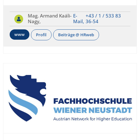
Mag. Armand Kaáli-
E-
+43 / 1 / 533 83
Nagy,
Mail,
36-54
www
Profil
Beiträge @ HRweb