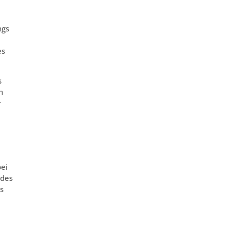
ngs
es
s
h
r
bei
 des
s