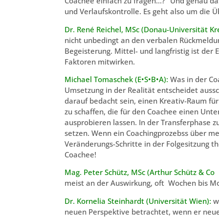
Coachee einfach zu fragen…?“ Und genau das i
und Verlaufskontrolle. Es geht also um die Ü
Dr. René Reichel, MSc (Donau-Universität Kr
nicht unbedingt an den verbalen Rückmeldunge
Begeisterung. Mittel- und langfristig ist der
Faktoren mitwirken.
Michael Tomaschek (E•S•B•A):
Was in der Coa
Umsetzung in der Realität entscheidet aussc
darauf bedacht sein, einen Kreativ-Raum fü
zu schaffen, die für den Coachee einen Unt
ausprobieren lassen. In der Transferphase z
setzen. Wenn ein Coachingprozebss über me
Veränderungs-Schritte in der Folgesitzung t
Coachee!
Mag. Peter Schütz, MSc (Arthur Schütz & C
meist an der Auswirkung, oft Wochen bis M
Dr. Kornelia Steinhardt (Universität Wien):
we
neuen Perspektive betrachtet, wenn er ne