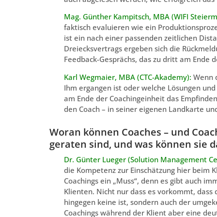
Mag. Günther Kampitsch, MBA (WIFI Steierm
faktisch evaluieren wie ein Produktionsproz
ist ein nach einer passenden zeitlichen Dis
Dreiecksvertrags ergeben sich die Rückmel
Feedback-Gesprächs, das zu dritt am Ende de
Karl Wegmaier, MBA (CTC-Akademy):
Wenn d
Ihm ergangen ist oder welche Lösungen und 
am Ende der Coachingeinheit das Empfinden h
den Coach – in seiner eigenen Landkarte un
Woran können Coaches – und Coache
geraten sind, und was können sie 
Dr. Günter Lueger (Solution Management Ce
die Kompetenz zur Einschätzung hier beim Kli
Coachings ein „Muss“, denn es gibt auch im
Klienten. Nicht nur dass es vorkommt, dass d
hingegen keine ist, sondern auch der umgekeh
Coachings während der Klient aber eine deutl