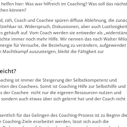
helfen hier: Was war hilfreich im Coaching? Was soll das nächs
ichen können?
d, zäh, Coach und Coachee spüren diffuse Ablehnung, die zunä
lziehbar ist. Widerspruch, Diskussionen, aber auch Lustlosigkei
s gehäuft auf. Vom Coach werden sie entweder als „widerstän
 möchte immer noch mehr Hilfe. Wir nennen das nach Walter Mil
energie für Versuche, die Beziehung zu verändern, aufgewendet
m Machtkampf auszusteigen, bleibt die Fähigkeit zur
eicht?
oaching ist immer die Steigerung der Selbstkompetenz und
en des Coachees. Somit ist Coaching Hilfe zur Selbsthilfe und
ss der Coachee nicht nur die eigenen Ressourcen nutzen und
sondern auch etwas über sich gelernt hat und der Coach nicht
entlich für das Gelingen des Coaching-Prozess ist zu Beginn di
 Coaching-Ziele erarbeitet werden, lässt sich auch die