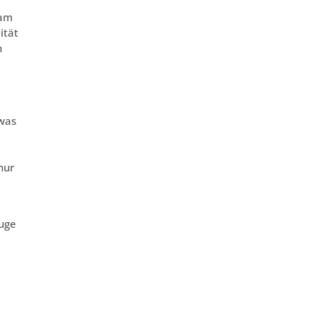
 am
ität
h
e
 was
nur
uge