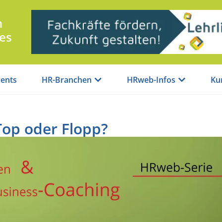
n
es
ents
HR-Branchen
HRweb-Infos
Ku
Top oder Flopp?