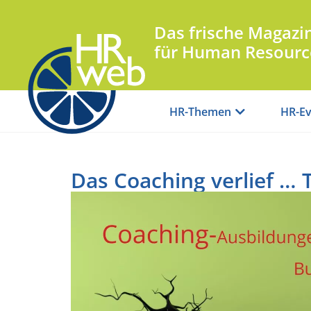
Das frische Magazi
für Human Resourc
HR-Themen
HR-Ev
Das Coaching verlief … 