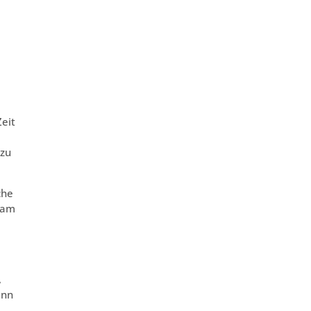
eit
 zu
che
 am
,
ann