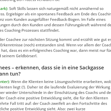
ark):
Soft Skills lassen sich naturgemäß nicht annähernd so
ess. Ergiebiger als ein spontanes Feedback am Ende des Coachi
tanz vom Kunden ausgefüllter Feedback-Bogen. Im Falle eines
dungen durch den Kunden und dessen Führungskraft während d
s Coaching-Prozesses stattfindet.
er Coachee zur nächsten Sitzung kommt und erzählt wie gut e
Erkenntnisse (noch) entstanden sind. Wenn vor allem der Coac
at, dass es ein erfolgreiches Coaching war, dann meist nur fü
d seinem Geldbörserl.
es – erkennen, dass sie in eine Sackgasse
dann tun?
nter):
Wenn die Klienten keine Lösungsschritte erarbeiten, wo
enten liegt (!). Daher ist die laufende Evaluierung der Wirkung
mer wieder Unterschiede in der Einschätzung des Coachs und de
er Coach eine positive Entwicklung sieht, die für den Klienten
rte Fall tritt auf: der Coach zweifelt an den Fortschritte des
iche positive Entwicklung sieht. Also: zwei kurze