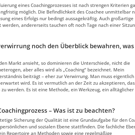
luierung eines Coachingprozesses ist nach strengen Kriterien ga
ngfristig möglich. Die Befindlichkeit des Coachee unmittelbar 
essung eines Erfolgs nur bedingt aussagekräftig. Auch großartige
werden, andererseits tauchen oft noch Tage nach einer Sitzu
sverwirrung noch den Überblick bewahren, was
en Markt ansieht, so dominieren die Unterschiede, nicht die
eterogen, aber alles wird als „Coaching“ bezeichnet. Mein
 Verständnis beiträgt – eher zur Verwirrung. Man muss eigentlich
wartet wird. Es ist vermutlich an der Zeit zu akzeptieren, das
n zu werden. Es ist eine Methode, ein Werkzeug, ein alltäglicher
Coachingprozess – Was ist zu beachten?
stetige Sicherung der Qualität ist eine Grundaufgabe für den Co
, persönlichen und sozialen Ebene stattfinden. Die fachliche Ebe
 ein Repertoire an Methoden sowie eine regelmäßige