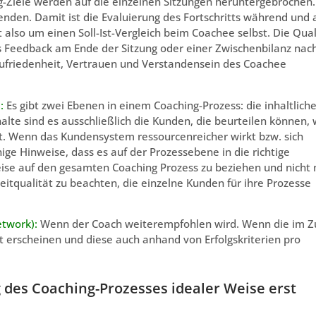
-Ziele werden auf die einzelnen Sitzungen heruntergebrochen.
enden. Damit ist die Evaluierung des Fortschritts während und
 also um einen Soll-Ist-Vergleich beim Coachee selbst. Die Qual
 Feedback am Ende der Sitzung oder einer Zwischenbilanz nac
Zufriedenheit, Vertrauen und Verstandensein des Coachee
):
Es gibt zwei Ebenen in einem Coaching-Prozess: die inhaltlich
alte sind es ausschließlich die Kunden, die beurteilen können,
tet. Wenn das Kundensystem ressourcenreicher wirkt bzw. sich
nige Hinweise, dass es auf der Prozessebene in die richtige
weise auf den gesamten Coaching Prozess zu beziehen und nicht 
Zeitqualität zu beachten, die einzelne Kunden für ihre Prozesse
etwork):
Wenn der Coach weiterempfohlen wird. Wenn die im Z
t erscheinen und diese auch anhand von Erfolgskriterien pro
 des Coaching-Prozesses idealer Weise erst