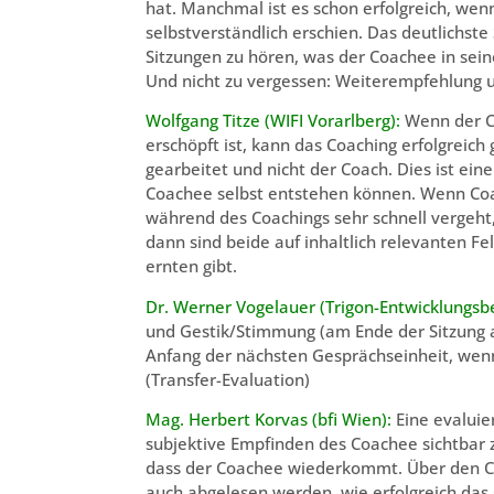
hat. Manchmal ist es schon erfolgreich, we
selbstverständlich erschien. Das deutlichste 
Sitzungen zu hören, was der Coachee in sein
Und nicht zu vergessen: Weiterempfehlung u
Wolfgang Titze (WIFI Vorarlberg):
Wenn der C
erschöpft ist, kann das Coaching erfolgrei
gearbeitet und nicht der Coach. Dies ist ei
Coachee selbst entstehen können. Wenn Coa
während des Coachings sehr schnell vergeht, 
dann sind beide auf inhaltlich relevanten F
ernten gibt.
Dr. Werner Vogelauer (Trigon-Entwicklungsb
und Gestik/Stimmung (am Ende der Sitzung a
Anfang der nächsten Gesprächseinheit, wen
(Transfer-Evaluation)
Mag. Herbert Korvas (bfi Wien):
Eine evaluie
subjektive Empfinden des Coachee sichtbar z
dass der Coachee wiederkommt. Über den C
auch abgelesen werden, wie erfolgreich das C