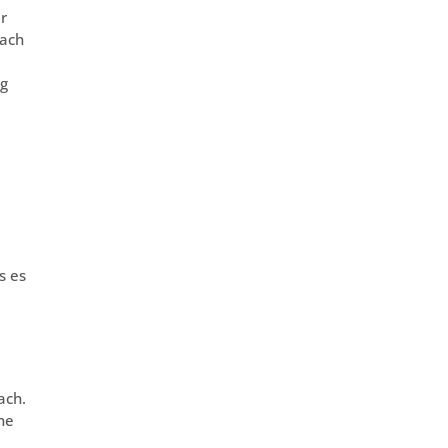
r
nach
ng
s es
ach.
ne