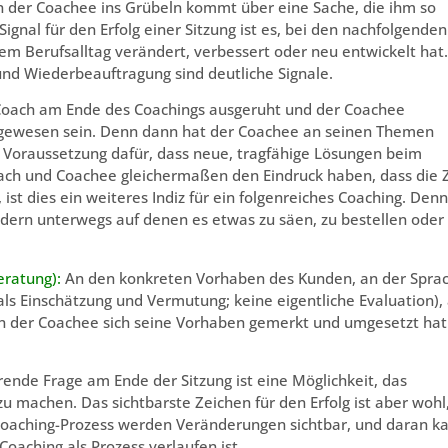
nn der Coachee ins Grübeln kommt über eine Sache, die ihm so
Signal für den Erfolg einer Sitzung ist es, bei den nachfolgenden
em Berufsalltag verändert, verbessert oder neu entwickelt hat.
nd Wiederbeauftragung sind deutliche Signale.
oach am Ende des Coachings ausgeruht und der Coachee
ch gewesen sein. Denn dann hat der Coachee an seinen Themen
ne Voraussetzung dafür, dass neue, tragfähige Lösungen beim
ch und Coachee gleichermaßen den Eindruck haben, dass die Z
ist dies ein weiteres Indiz für ein folgenreiches Coaching. Denn
eldern unterwegs auf denen es etwas zu säen, zu bestellen oder
eratung):
An den konkreten Vorhaben des Kunden, an der Spra
ls Einschätzung und Vermutung; keine eigentliche Evaluation),
n der Coachee sich seine Vorhaben gemerkt und umgesetzt hat
rende Frage am Ende der Sitzung ist eine Möglichkeit, das
u machen. Das sichtbarste Zeichen für den Erfolg ist aber wohl
oaching-Prozess werden Veränderungen sichtbar, und daran k
oaching als Prozess verlaufen ist.