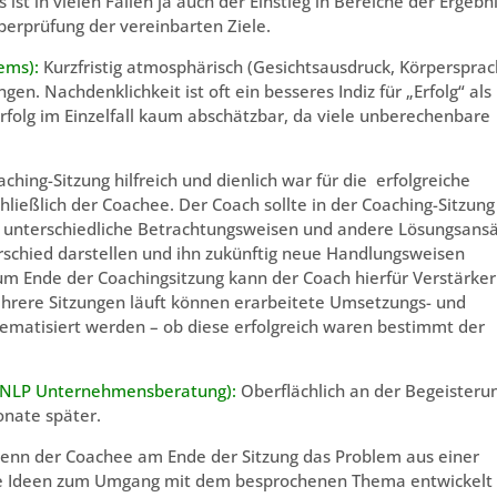
st in vielen Fällen ja auch der Einstieg in Bereiche der Ergebni
berprüfung der vereinbarten Ziele.
ems):
Kurzfristig atmosphärisch (Gesichtsausdruck, Körpersprac
n. Nachdenklichkeit ist oft ein besseres Indiz für „Erfolg“ als
 Erfolg im Einzelfall kaum abschätzbar, da viele unberechenbare
ching-Sitzung hilfreich und dienlich war für die erfolgreiche
hließlich der Coachee. Der Coach sollte in der Coaching-Sitzung
r unterschiedliche Betrachtungsweisen und andere Lösungsans
erschied darstellen und ihn zukünftig neue Handlungsweisen
um Ende der Coachingsitzung kann der Coach hierfür Verstärker
hrere Sitzungen läuft können erarbeitete Umsetzungs- und
hematisiert werden – ob diese erfolgreich waren bestimmt der
o NLP Unternehmensberatung):
Oberflächlich an der Begeisteru
onate später.
nn der Coachee am Ende der Sitzung das Problem aus einer
ue Ideen zum Umgang mit dem besprochenen Thema entwickelt