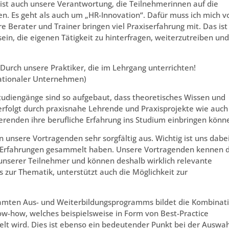
s ist auch unsere Verantwortung, die Teilnehmerinnen auf die
n. Es geht als auch um „HR-Innovation“. Dafür muss ich mich v
 Berater und Trainer bringen viel Praxiserfahrung mit. Das ist
ein, die eigenen Tätigkeit zu hinterfragen, weiterzutreiben und
Durch unsere Praktiker, die im Lehrgang unterrichten!
ationaler Unternehmen)
tudiengänge sind so aufgebaut, dass theoretisches Wissen und
erfolgt durch praxisnahe Lehrende und Praxisprojekte wie auch
ierenden ihre berufliche Erfahrung ins Studium einbringen könn
 unsere Vortragenden sehr sorgfältig aus. Wichtig ist uns dabei
tige Erfahrungen gesammelt haben. Unsere Vortragenden kennen 
nserer Teilnehmer und können deshalb wirklich relevante
s zur Thematik, unterstützt auch die Möglichkeit zur
amten Aus- und Weiterbildungsprogramms bildet die Kombinat
ow-how, welches beispielsweise in Form von Best-Practice
lt wird. Dies ist ebenso ein bedeutender Punkt bei der Auswah