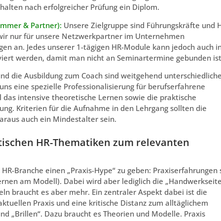
alten nach erfolgreicher Prüfung ein Diplom.
mmer & Partner):
Unsere Zielgruppe sind Führungskräfte und 
 wir nur für unsere Netzwerkpartner im Unternehmen
en an. Jedes unserer 1-tägigen HR-Module kann jedoch auch i
viert werden, damit man nicht an Seminartermine gebunden ist
nd die Ausbildung zum Coach sind weitgehend unterschiedlich
uns eine spezielle Professionalisierung für berufserfahrene
 das intensive theoretische Lernen sowie die praktische
g. Kriterien für die Aufnahme in den Lehrgang sollten die
araus auch ein Mindestalter sein.
etischen HR-Thematiken zum relevanten
er HR-Branche einen „Praxis-Hype“ zu geben: Praxiserfahrungen 
rnen am Modell). Dabei wird aber lediglich die „Handwerkseit
ln braucht es aber mehr. Ein zentraler Aspekt dabei ist die
r aktuellen Praxis und eine kritische Distanz zum alltäglichem
nd „Brillen“. Dazu braucht es Theorien und Modelle. Praxis