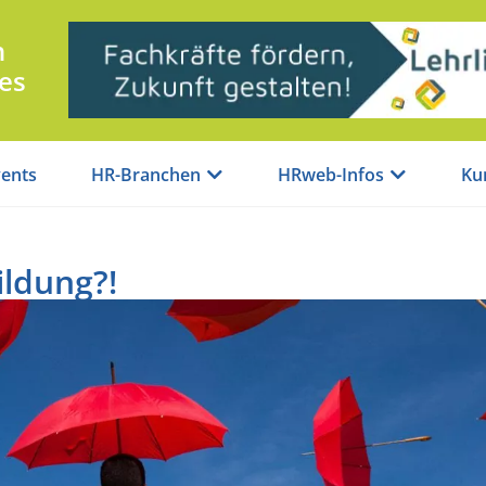
n
es
ents
HR-Branchen
HRweb-Infos
Ku
ildung?!