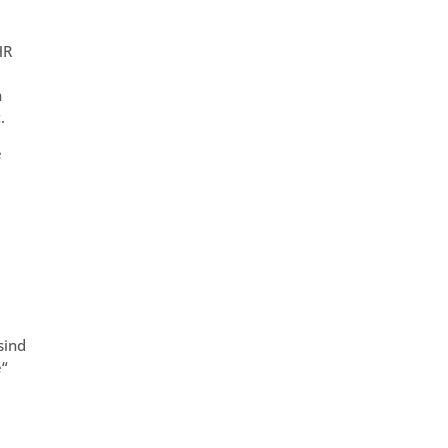
HR
n
.
e
sind
e“