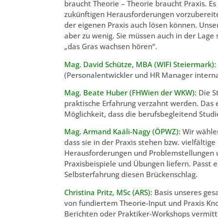
braucht Theorie – Theorie braucht Praxis. E
zukünftigen Herausforderungen vorzubereite
der eigenen Praxis auch lösen können. Unsere
aber zu wenig. Sie müssen auch in der Lage s
„das Gras wachsen hören“.
Mag. David Schütze, MBA (WIFI Steiermark):
(Personalentwickler und HR Manager intern
Mag. Beate Huber (FHWien der WKW):
Die S
praktische Erfahrung verzahnt werden. Das 
Möglichkeit, dass die berufsbegleitend Stud
Mag. Armand Kaáli-Nagy (ÖPWZ):
Wir wählen
dass sie in der Praxis stehen bzw. vielfäl
Herausforderungen und Problemstellungen u
Praxisbeispiele und Übungen liefern. Passt e
Selbsterfahrung diesen Brückenschlag.
Christina Pritz, MSc (ARS):
Basis unseres ges
von fundiertem Theorie-Input und Praxis Kn
Berichten oder Praktiker-Workshops vermitte