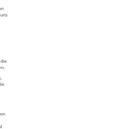
on
 uns
 die
en.
,
die
ion
l