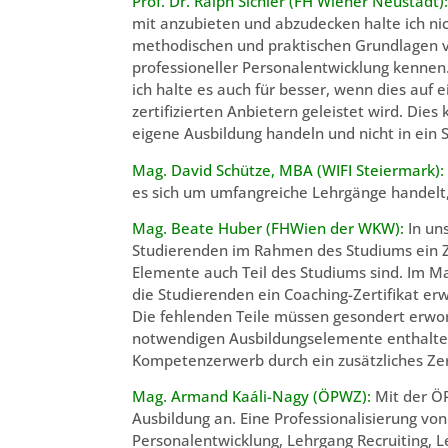
Prof. Dr. Ralph Sichler (FH Wiener Neustadt):
mit anzubieten und abzudecken halte ich nic
methodischen und praktischen Grundlagen v
professioneller Personalentwicklung kennen.
ich halte es auch für besser, wenn dies auf
zertifizierten Anbietern geleistet wird. Die
eigene Ausbildung handeln und nicht in ein S
Mag. David Schütze, MBA (WIFI Steiermark):
es sich um umfangreiche Lehrgänge handelt,
Mag. Beate Huber (FHWien der WKW):
In un
Studierenden im Rahmen des Studiums ein Ze
Elemente auch Teil des Studiums sind. Im M
die Studierenden ein Coaching-Zertifikat erw
Die fehlenden Teile müssen gesondert erwor
notwendigen Ausbildungselemente enthalten,
Kompetenzerwerb durch ein zusätzliches Zert
Mag. Armand Kaáli-Nagy (ÖPWZ):
Mit der Ö
Ausbildung an. Eine Professionalisierung vo
Personalentwicklung, Lehrgang Recruiting, L