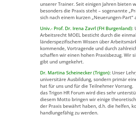
unserer Trainer. Seit einigen Jahren bieten 
besonders die Praxis steht – sogenannte „Pr
sich nach einem kurzen „Neuerungen-Part“ a
Univ.- Prof. Dr. Irena Zavrl (FH Burgenland):
U
Arbeitsrecht MOEL besticht durch die einma
länderspezifischem Wissen über Arbeitsmär
kommende, Vortragende und durch zahlreiche
schaffen wir einen hohen Praxisbezug. Wir s
gibt und umgekehrt.
Dr. Martina Scheinecker (Trigon):
Unser Lehrg
universitäre Ausbildung, sondern primär ein
hat für uns und für die Teilnehmer Vorrang
das Trigon HR Forum wird dies sehr unterstütz
diesem Motto bringen wir einige theoretisch
der Praxis bewährt haben, d.h. die helfen,
handlungefähig zu werden.