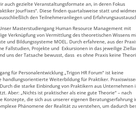
wir auch gezielte Veranstaltungsformate an, in deren Fokus
aktiker JourFixes“. Diese finden quartalsweise statt und widme
usschließlich den Teilnehmeranliegen und Erfahrungsaustausc
nser Masterstudiengang Human Resource Management mit
lige Verknüpfung von Vermittlung des theoretischen Wissens m
kte und Bildungssysteme MOEL. Durch erfahrene, aus der Praxi
 Fallstudien, Projekte und Exkursionen in das jeweilige Ziell
ind uns der Tatsache bewusst, dass es ohne Praxis keine Theor
ang für Personalentwicklung „Trigon HR Forum“ ist keine
e handlungsorientierte Weiterbildung für Praktiker. Praxiswisse
. Durch die starke Einbindung von Praktikern aus Unternehmen 
t. Aber: „Nichts ist praktischer als eine gute Theorie“ – nach
e Konzepte, die sich aus unserer eigenen Beratungserfahrung i
 komplexe Phänomene der Realität zu verstehen, um dadurch be