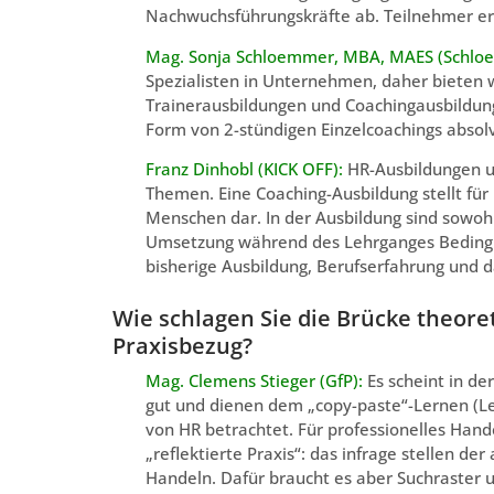
Nachwuchsführungskräfte ab. Teilnehmer erh
Mag. Sonja Schloemmer, MBA, MAES (Schloe
Spezialisten in Unternehmen, daher bieten
Trainerausbildungen und Coachingausbildung
Form von 2-stündigen Einzelcoachings absol
Franz Dinhobl (KICK OFF):
HR-Ausbildungen u
Themen. Eine Coaching-Ausbildung stellt für 
Menschen dar. In der Ausbildung sind sowohl
Umsetzung während des Lehrganges Bedingun
bisherige Ausbildung, Berufserfahrung und d
Wie schlagen Sie die Brücke theor
Praxisbezug?
Mag. Clemens Stieger (GfP):
Es scheint in d
gut und dienen dem „copy-paste“-Lernen (Le
von HR betrachtet. Für professionelles Hande
„reflektierte Praxis“: das infrage stellen de
Handeln. Dafür braucht es aber Suchraster u