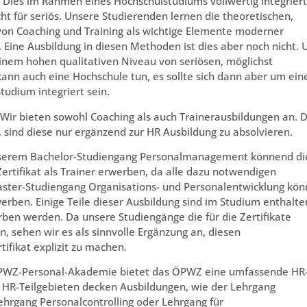
Dies im Rahmen eines Hochschulstudiums vollwertig integriert
ht für seriös. Unsere Studierenden lernen die theoretischen,
on Coaching und Training als wichtige Elemente moderner
 Eine Ausbildung in diesen Methoden ist dies aber noch nicht. 
 einem hohen qualitativen Niveau von seriösen, möglichst
s kann auch eine Hochschule tun, es sollte sich dann aber um ein
tudium integriert sein.
Wir bieten sowohl Coaching als auch Trainerausbildungen an. 
 sind diese nur ergänzend zur HR Ausbildung zu absolvieren.
serem Bachelor-Studiengang Personalmanagement könnend di
rtifikat als Trainer erwerben, da alle dazu notwendigen
aster-Studiengang Organisations- und Personalentwicklung kö
erben. Einige Teile dieser Ausbildung sind im Studium enthalte
ben werden. Da unsere Studiengänge die für die Zertifikate
 sehen wir es als sinnvolle Ergänzung an, diesen
ifikat explizit zu machen.
PWZ-Personal-Akademie bietet das ÖPWZ eine umfassende HR
n HR-Teilgebieten decken Ausbildungen, wie der Lehrgang
ehrgang Personalcontrolling oder Lehrgang für