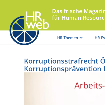
Das frische Magazi
für Human Resourc
HR-Themen
HR-Ev
Korruptionsstrafrecht Ö
Korruptionsprävention 