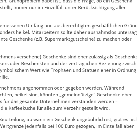
in. Grundproblem dabei ist, dass die Frage, ob ein Geschenk
stellt, immer nur im Einzelfall unter Berücksichtigung aller
gemessenen Umfang und aus berechtigten geschäftlichen Grün
onders heikel. Mitarbeitern sollte daher ausnahmslos untersag
nte Geschenke (z.B. Supermarktgutscheine) zu machen oder
hmens versehene) Geschenke sind eher zulässig als Geschenk
ers oder Beschenkten und der vertraglichen Beziehung zwisc
symbolischem Wert wie Trophäen und Statuen eher in Ordnung 
lie.
nternehmens angenommen oder gegeben werden. Während
ichten, heikel sind, könnten „gemeinnützige“ Geschenke eher
 als für das gesamte Unternehmen verstanden werden –
die Kaffeeküche für alle zum Verzehr gestellt wird.
eurteilung, ab wann ein Geschenk ungebührlich ist, gibt es nich
ertgrenze jedenfalls bei 100 Euro gezogen, im Einzelfall aber