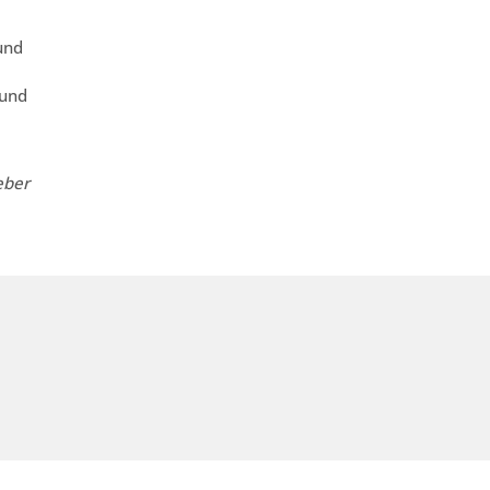
und
 und
eber