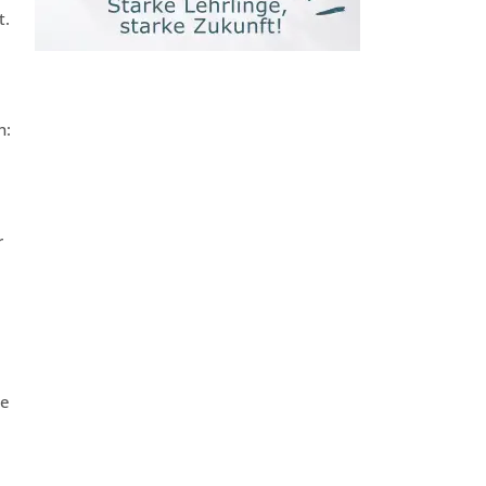
t.
n:
r
de