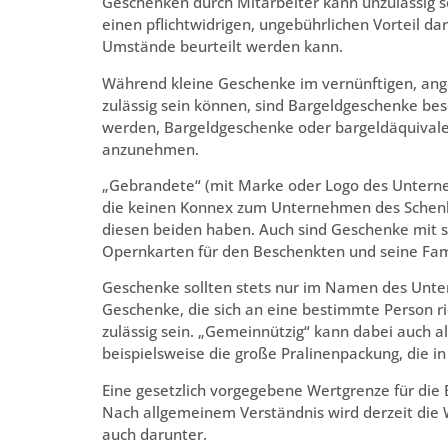
Geschenken durch Mitarbeiter kann unzulässig se
einen pflichtwidrigen, ungebührlichen Vorteil dar
Umstände beurteilt werden kann.
Während kleine Geschenke im vernünftigen, an
zulässig sein können, sind Bargeldgeschenke bes
werden, Bargeldgeschenke oder bargeldäquivale
anzunehmen.
„Gebrandete“ (mit Marke oder Logo des Unterne
die keinen Konnex zum Unternehmen des Schenk
diesen beiden haben. Auch sind Geschenke mit 
Opernkarten für den Beschenkten und seine Fami
Geschenke sollten stets nur im Namen des U
Geschenke, die sich an eine bestimmte Person r
zulässig sein. „Gemeinnützig“ kann dabei auch
beispielsweise die große Pralinenpackung, die in 
Eine gesetzlich vorgegebene Wertgrenze für die B
Nach allgemeinem Verständnis wird derzeit die W
auch darunter.