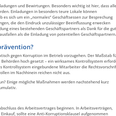
adungen und Bewirtungen. Besonders wichtig ist hier, dass all
rden. Einladungen in besonders teure Lokale können
b es sich um ein „normales“ Geschäftsessen zur Besprechung
ngen, die den Eindruck unzulässiger Beeinflussung erwecken
adung eines bestehenden Geschäftspartners als Dank für die gu
fallen als die Einladung von potentiellen Geschäftspartnern
prävention?
atisch gegen Korruption im Betrieb vorzugehen. Der Maßstab f
 Behörden hoch gesetzt – ein wirksames Kontrollsystem erford
s Kontrollsystem eingebundene Mitarbeiter die Rechtsvorschri
rollen im Nachhinein reichen nicht aus.
tun? Einige mögliche Maßnahmen werden nachstehend kurz
kumulativ.
Abschluss des Arbeitsvertrages beginnen. In Arbeitsverträgen,
 Einkauf, sollte eine Anti-Korruptionsklausel aufgenommen