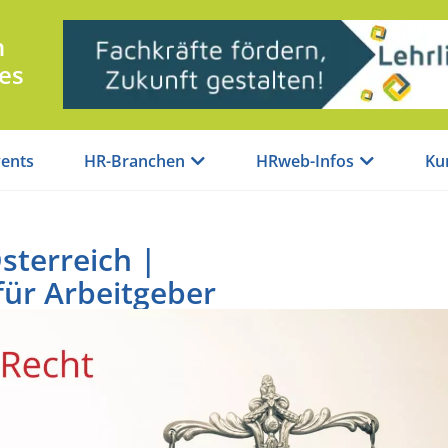
n
es
ents
HR-Branchen
HRweb-Infos
Ku
sterreich |
für Arbeitgeber