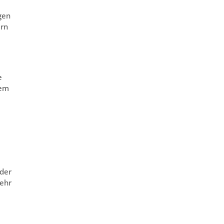
gen
ern
e
dem
 der
mehr